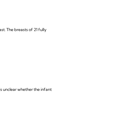
t. The breasts of 21 fully
is unclear whether the infant