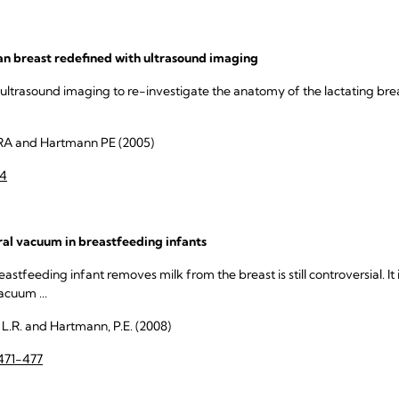
n breast redefined with ultrasound imaging
 ultrasound imaging to re-investigate the anatomy of the lactating breas
RA and Hartmann PE (2005)
34
l vacuum in breastfeeding infants
tfeeding infant removes milk from the breast is still controversial. It 
acuum ...
, L.R. and Hartmann, P.E. (2008)
471-477