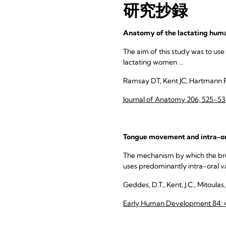
研究抄録
Anatomy of the lactating huma
The aim of this study was to use
lactating women ...
Ramsay DT, Kent JC, Hartmann 
Journal of Anatomy 206, 525-5
Tongue movement and intra-ora
The mechanism by which the breas
uses predominantly intra-oral v
Geddes, D.T., Kent, J.C., Mitoulas
Early Human Development 84: 