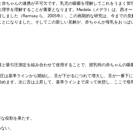
と赤ちゃんの連携が不可欠です。乳児の吸啜を理解してこれをうまく管
理学を理解することが重要となります。Medela（メデラ）は、西オ
しました（Ramsay ら、2005年）。この画期的な研究は、今までの
ことになりました。そしてこの新しい見解が、赤ちゃんが母乳をおっぱ
波と吸引圧測定を組み合わせて使用することで、授乳時の赤ちゃんの吸
引圧は基準ラインから開始し、舌が下がるにつれて増大し、舌が一番下
始めます。次に舌は上昇して、基準ラインまで戻って休憩し、ここで母
要な役割を果たす。
わない。