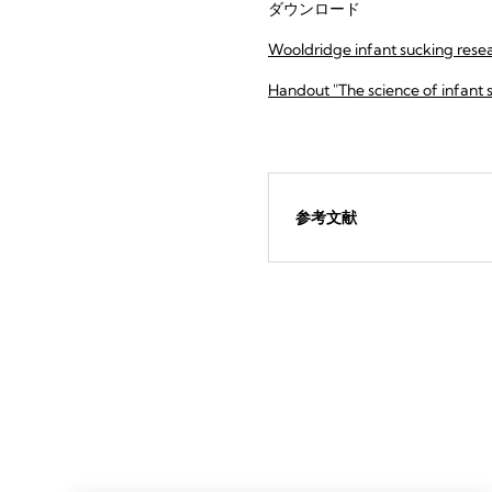
ダウンロード
Wooldridge infant sucking resea
Handout "The science of infant 
参考文献