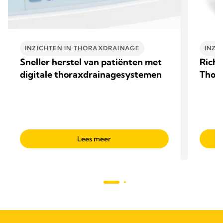
INZICHTEN IN THORAXDRAINAGE​
INZI
Sneller herstel van patiënten met
Richt
digitale thoraxdrainagesystemen
Thopa
Lees meer