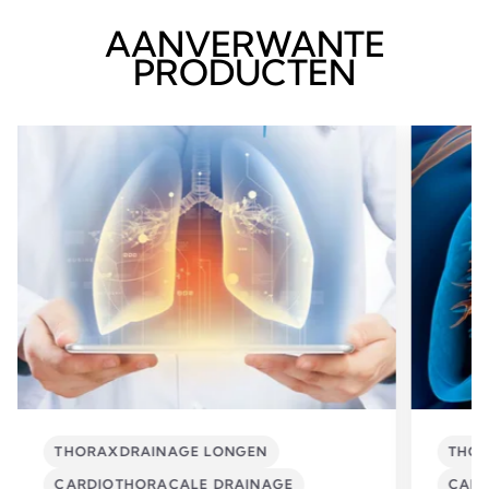
AANVERWANTE
PRODUCTEN
THORAXDRAINAGE LONGEN
THOR
CARDIOTHORACALE DRAINAGE
CARD