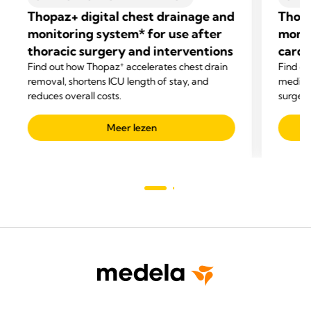
Thopaz+ digital chest drainage and
Thopa
monitoring system* for use after
monit
thoracic surgery and interventions
cardi
+
Find out how Thopaz
accelerates chest drain
Find o
removal, shortens ICU length of stay, and
mediast
reduces overall costs.
surgery
related
Meer lezen