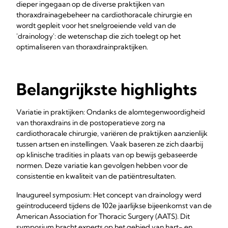
dieper ingegaan op de diverse praktijken van
thoraxdrainagebeheer na cardiothoracale chirurgie en
wordt gepleit voor het snelgroeiende veld van de
'drainology': de wetenschap die zich toelegt op het
optimaliseren van thoraxdrainpraktijken.
Belangrijkste highlights
Variatie in praktijken: Ondanks de alomtegenwoordigheid
van thoraxdrains in de postoperatieve zorg na
cardiothoracale chirurgie, variëren de praktijken aanzienlijk
tussen artsen en instellingen. Vaak baseren ze zich daarbij
op klinische tradities in plaats van op bewijs gebaseerde
normen. Deze variatie kan gevolgen hebben voor de
consistentie en kwaliteit van de patiëntresultaten.
Inaugureel symposium: Het concept van drainology werd
geïntroduceerd tijdens de 102e jaarlijkse bijeenkomst van de
American Association for Thoracic Surgery (AATS). Dit
symposium bracht experts op het gebied van hart- en