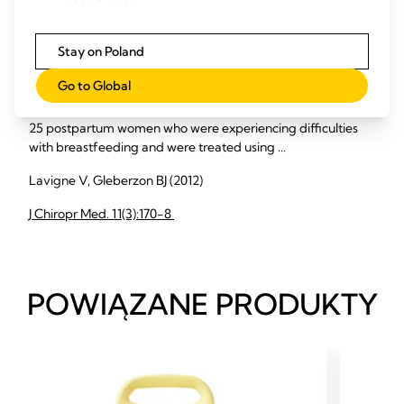
Ultrasound as a treatment of mammary blocked duct
Stay on Poland
among 25 postpartum lactating women: a retrospective
case series
Go to Global
The purpose of this case series is to report the outcomes of
25 postpartum women who were experiencing difficulties
with breastfeeding and were treated using ...
Lavigne V, Gleberzon BJ (2012)
J Chiropr Med. 11(3):170-8
POWIĄZANE PRODUKTY