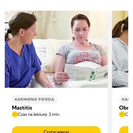
KARMIENIE PIERSIĄ
KARM
Mastitis
Obrzę
Czas na lekturę: 3 min.
Czas
Czytaj więcej