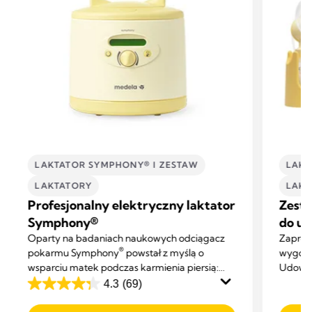
LAKTATOR SYMPHONY® I ZESTAW
LAKT
LAKTATORY
LAKT
Profesjonalny elektryczny laktator
Zest
Symphony®
do u
Oparty na badaniach naukowych odciągacz
Zaproj
®
pokarmu Symphony
powstał z myślą o
wygod
wsparciu matek podczas karmienia piersią:
Udowod
pomaga zainicjować, rozwinąć i utrzymać
domowe
4.3
(69)
4.3
laktację na odpowiednim poziomie.
Symph
na
w tym 