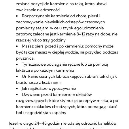
zmiana pozycji do karmienia na taką, która ułatwi
zwalczanie niedrożności
Rozpoczynanie karmienia od chorej piersi i
zachowywanie niewielkich odstępów czasowych
pomiędzy sesjami w celu szybkiego udrożnienia
zatorów; zalecane jest karmienie 8–12 razy na dobę, nie
rzadziej niż co trzy godziny
Masaż piersi przed i po karmieniu: pomocny może
być także masaż w ciepłej wodzie, na przykład podczas
prysznica.
Tymczasowe odciąganie ręczne lub za pomocą
laktatora po każdym karmieniu
Unikanie ciasnych lub uciskających ubrań, takich jak
biustonosze z fiszbinami.
Jak najdłuższe wypoczywanie
Używanie przed karmieniem okładów
rozgrzewających, które stymulują przepływ mleka, a po
karmieniu okładów chłodzących, która pomagają ukoić
ból i złagodzić stan zapalny
Jeżeli w ciągu 24–48 godzin nie uda się udrożnić kanalików