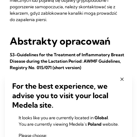
mlecznych lub pojawią się objawy grypopodobne i
pogorszenie samopoczucia, należy skontaktować się z
lekarzem, gdyż zablokowane kanaliki mogą prowadzić
do zapalenia piersi.
Abstrakty opracowań
S3-Guidelines for the Treatment of Inflammatory Breast
Disease during the Lactation Period: AWMF Guidelines,
Registry No. 015/071 (short version)
Breastfeeding is widely acknowledged to be the best and
For the best experience, we
most complete form of nutrition for healthy infants born at
term and is associated with numerous ...
advise you to visit your local
Jacobs A, Abou-Dakn M, Becker K, Both D, Gatermann S,
Medela site.
Gresens R, Groß M, Jochum F, Kühnert M, Rouw E, Scheele M,
Strauss A, Strempel AK, Vetter K, Wöckel A (2012)
It looks like you are currently located in
Global
.
You are currently viewing Medela’s
Poland
website.
Geburtshilfe Frauenheilkd. 73(12):1202-1208
Please choose: