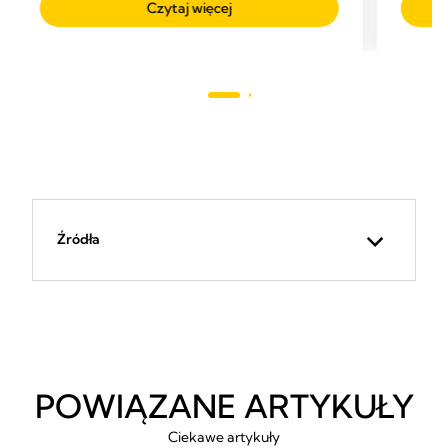
Czytaj więcej
5
używan
zestaw
gwiazdek.
69
Recenzji
Źródła
POWIĄZANE ARTYKUŁY
Ciekawe artykuły