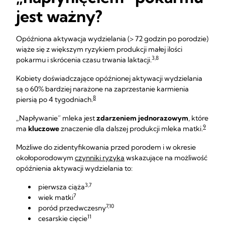
jest ważny?
Opóźniona aktywacja wydzielania (> 72 godzin po porodzie)
wiąże się z większym ryzykiem produkcji małej ilości
3,8
pokarmu i skrócenia czasu trwania laktacji.
Kobiety doświadczające opóźnionej aktywacji wydzielania
są o 60% bardziej narażone na zaprzestanie karmienia
8
piersią po 4 tygodniach.
„Napływanie” mleka jest
zdarzeniem jednorazowym
, które
9
ma
kluczowe
znaczenie dla dalszej produkcji mleka matki.
Możliwe do zidentyfikowania przed porodem i w okresie
okołoporodowym
czynniki ryzyka
wskazujące na możliwość
opóźnienia aktywacji wydzielania to:
3,7
pierwsza ciąża
7
wiek matki
7,10
poród przedwczesny
11
cesarskie cięcie