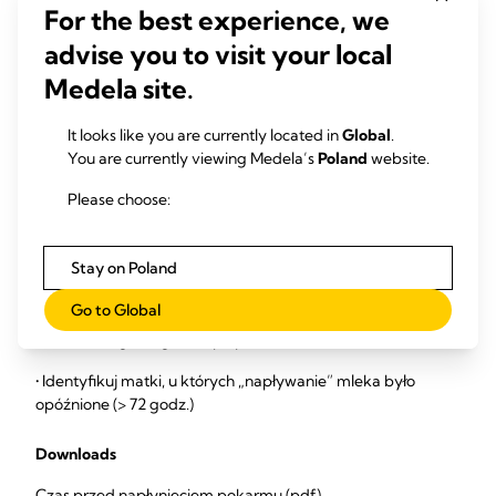
For the best experience, we
Zapewnienia regularnych szkoleń personelu, aby
podkreślić znaczenie etapów produkcji mleka
advise you to visit your local
Upewnienia się, że personel rozumie konsekwencje
Medela site.
opóźnienia aktywacji wydzielania i jest w stanie
zapewnić większe wsparcie laktacyjne matkom,
u których występują czynniki ryzyka
It looks like you are currently located in
Global
.
You are currently viewing Medela’s
Poland
website.
Please choose:
Jak monitorować czas do
„napłynięcia” pokarmu?
Stay on Poland
Go to Global
• Sprawdzaj, ile procent matek doświadcza „napływania”
mleka w ciągu 72 godzin po porodzie
• Identyfikuj matki, u których „napływanie” mleka było
opóźnione (> 72 godz.)
Downloads
Czas przed napłynięciem pokarmu (pdf)