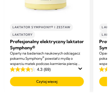
LAKTATOR SYMPHONY® I ZESTAW
LAKT
LAKTATORY
LAKT
Profesjonalny elektryczny laktator
Profe
Symphony®
Symp
Oparty na badaniach naukowych odciągacz
Oparty
®
pokarmu Symphony
powstał z myślą o
pokar
wsparciu matek podczas karmienia piersią:
wsparci
pomaga zainicjować, rozwinąć i utrzymać
pomaga
4.3
(69)
4.3
4.3
laktację na odpowiednim poziomie.
laktac
na
na
Czytaj więcej
5
5
gwiazdek.
gwiaz
69
69
Recenzji
Recenz