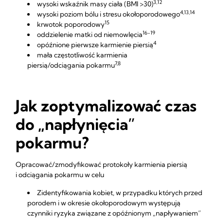
3,12
wysoki wskaźnik masy ciała (BMI >30)
4,13,14
wysoki poziom bólu i stresu okołoporodowego
15
krwotok poporodowy
16-19
oddzielenie matki od niemowlęcia
4
opóźnione pierwsze karmienie piersią
mała częstotliwość karmienia
7,8
piersią/odciągania pokarmu
Jak zoptymalizować czas
do „napłynięcia”
pokarmu?
Opracować/zmodyfikować protokoły karmienia piersią
i odciągania pokarmu w celu
Zidentyfikowania kobiet, w przypadku których przed
porodem i w okresie okołoporodowym występują
czynniki ryzyka związane z opóźnionym „napływaniem”