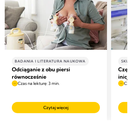
BADANIA I LITERATURA NAUKOWA
SKUT
Odciąganie z obu piersi
Częst
równocześnie
inicja
Czas na lekturę: 3 min.
Czas
Czytaj więcej