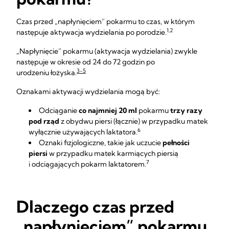
Czas przed „napłynięciem” pokarmu to czas, w którym
1,2
następuje aktywacja wydzielania po porodzie.
„Napłynięcie” pokarmu (aktywacja wydzielania) zwykle
następuje w okresie od 24 do 72 godzin po
3-5
urodzeniu łożyska.
Oznakami aktywacji wydzielania mogą być:
Odciąganie
co najmniej 20 ml
pokarmu
trzy razy
pod rząd
z obydwu piersi (łącznie) w przypadku matek
6
wyłącznie używających laktatora.
Oznaki fizjologiczne, takie jak uczucie
pełności
piersi
w przypadku matek karmiących piersią
7
i odciągających pokarm laktatorem.
Dlaczego czas przed
„napłynięciem” pokarmu