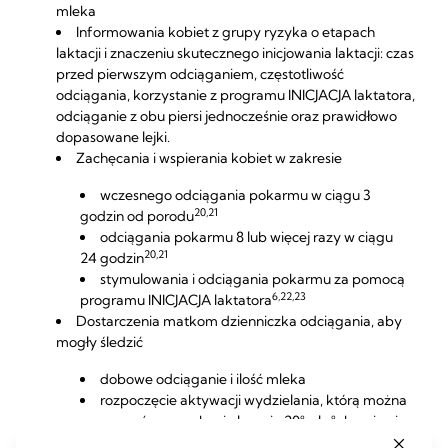
mleka
Informowania kobiet z grupy ryzyka o etapach
laktacji i znaczeniu skutecznego inicjowania laktacji: czas
przed pierwszym odciąganiem,
częstotliwość
odciągania
, korzystanie z programu INICJACJA laktatora,
odciąganie z obu piersi jednocześnie
oraz prawidłowo
dopasowane lejki
.
Zachęcania i wspierania kobiet w zakresie
wczesnego odciągania pokarmu w ciągu 3
20,21
godzin od porodu
odciągania pokarmu 8 lub więcej razy w ciągu
20,21
24 godzin
stymulowania i odciągania pokarmu za pomocą
6,22,23
programu INICJACJA laktatora
Dostarczenia matkom dzienniczka odciągania, aby
mogły śledzić
dobowe odciąganie i ilość mleka
rozpoczęcie aktywacji wydzielania, którą można
rozpoznać po uzyskaniu łącznie 20°ml z°obu piersi
podczas 3 kolejnych sesji odciągania