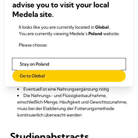
advise you to visit your local
Eine Unterstützung der Kinn-, Wangen- und
Kieferbewegungen kann dabei helfen, ein stärkeres
Medela site.
Saugmuster zu erreichen, falls die Kontrolle der
Mundmotorik gering ausgeprägt ist oder das
It looks like you are currently located in
Global
.
Saugen schwach oder unorganisiert erfolgt
You are currently viewing Medela’s
Poland
website.
Eine Änderung der Position und des Anlegens
kann das Stillen unterstützen. Verschiedene
Please choose:
Positionen können für Säuglinge mit Lippen-Kiefer-
und/oder Gaumenspalte oder mit besonderen
Bedürfnissen hilfreich sein
Stay on Poland
Falls die Mutter teilweise stillt, muss sie regelmäßig
Go to Global
Milch abpumpen und die Stillmahlzeiten anhand
alternativer Hilfsmittel ergänzen
Eventuell ist eine Nahrungsergänzung nötig
Die Nahrungs- und Flüssigkeitsaufnahme,
einschließlich Menge, Häufigkeit und Gewichtszunahme,
muss bei der Etablierung der Fütterungsmethode
kontinuierlich überwacht werden
Studienabstracts