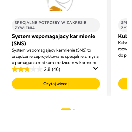
SPECJALNE POTRZEBY W ZAKRESIE
SPEC
ŻYWIENIA
ŻYWI
System wspomagający karmienie
Kube
(SNS)
Kubecz
rozwiąz
System wspomagający karmienie (SNS) to
do pod
urządzenie zaprojektowane specjalnie z myślą
lekarst
o pomaganiu matkom i rodzicom w karmieniu
poprzez dostarczanie mleka dziecku podczas
2.8
(46)
2.8
karmienia go przy piersi.
na
Czytaj więcej
5
gwiazdek.
46
Recenzji