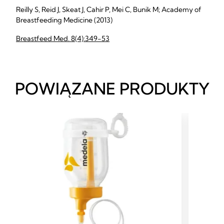
Reilly S, Reid J, Skeat J, Cahir P, Mei C, Bunik M; Academy of
Breastfeeding Medicine (2013)
Breastfeed Med. 8(4):349-53
POWIĄZANE PRODUKTY