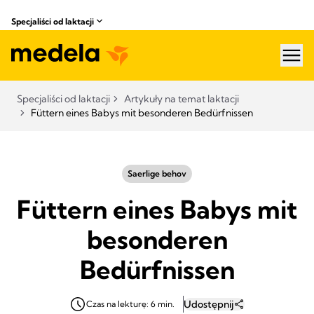
Specjaliści od laktacji
hea
Specjaliści od laktacji
Artykuły na temat laktacji
Füttern eines Babys mit besonderen Bedürfnissen
Saerlige behov
Füttern eines Babys mit
besonderen
Bedürfnissen
Udostępnij
Czas na lekturę: 6 min.