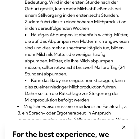
Bedeutung. Wird in der ersten Stunde nach der
Geburt gestillt, kann mehr Milch abfließen als bei
einem Stillvorgang in den ersten sechs Stunden.
Zudem führt dies zu einer höheren Milchproduktion
in den darauffolgenden Wochen
Häufiges Abpumpen ist ebenfalls wichtig. Mütter,
die auf das Abpumpen von Muttermilch angewiesen
sind und dies mehr als sechsmal täglich tun, bilden
mehr Milch als Mütter, die weniger häufig
abpumpen. Mütter, die ihre Milch abpumpen
müssen, sollten etwa acht bis zwölf Mal pro Tag (24
Stunden) abpumpen.
Kann das Baby nur eingeschränkt saugen, kann
dies zu einer niedriger Milchproduktion führen.
Daher sollten die Ratschläge zur Steigerung der
Milchproduktion befolgt werden
Möglicherweise muss eine medizinische Fachkraft, z.
B. ein Sprach- oder Ergotherapeut, in Anspruch
genommen werden, um das Stillen zu optimieren. Wenn
das Baby in der Lage ist, an der Brust zu trinken, können
For the best experience, we
folgende Methoden beim Stillen helfen: