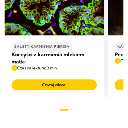
ZALETY KARMIENIA PIERSIĄ
KARM
Korzyści z karmienia mlekiem
Przyc
matki
Czas
Czas na lekturę: 3 min.
Czytaj więcej