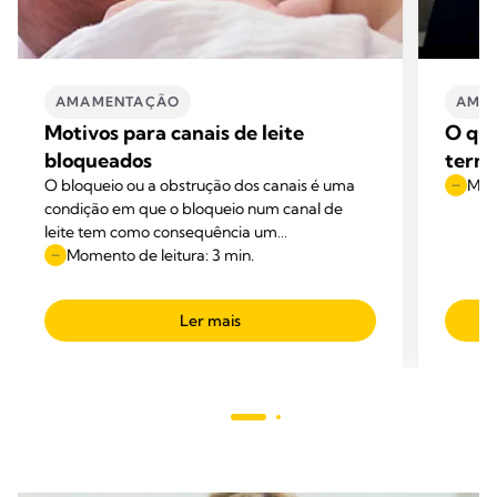
AMAMENTAÇÃO
AMA
Motivos para canais de leite
O que
bloqueados
term
O bloqueio ou a obstrução dos canais é uma
Mome
condição em que o bloqueio num canal de
leite tem como consequência um
esvaziamento fraco ou insuficiente do canal.
Momento de leitura: 3 min.
Ler mais