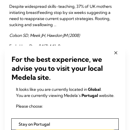
Despite widespread skills-teaching, 37% of UK mothers
initiating breastfeeding stop by six weeks suggesting a
need to reappraise current support strategies. Rooting,
sucking and swallowing ...
Colson SD, Meek JH, Hawdon JM (2008)
Early Hum Dev. 84(7):441-9
For the best experience, we
advise you to visit your local
Latching-on and suckling of the healthy term neonate:
breastfeeding assessment
Medela site.
Increasing breastfeeding duration and exclusivity is an
It looks like you are currently located in
Global
.
acknowledged public health priority. Breastfeeding
You are currently viewing Medela’s
Portugal
website.
problems, especially with the healthy term neonate
latching-on or feeding with a suboptimal ...
Please choose:
Cadwell K (2007)
Stay on Portugal
J Midwifery Womens Health 52(6):638-42