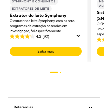
SYMPHONY E CONJUNTOS
NECE
ALIM
EXTRATORES DE LEITE​
Siste
Extrator de leite Symphony
(SNS
O extrator de leite Symphony, com os seus
O Sist
programas de extração baseados em
um dis
investigação, foi especificamente
especif
desenvolvido para ajudar as mães ao longo da
4.3
(92)
4.3
a amam
sua aventura de aleitamento: a iniciar,
3.3
leite a
em
desenvolver e manter uma produção de leite
em
alimen
5
adequada.
Saiba mais
5
estrelas.
estrel
92
41
análises
anális
Referências