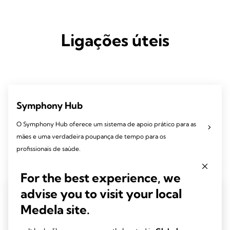
Ligações úteis
Symphony Hub
O Symphony Hub oferece um sistema de apoio prático para as
mães e uma verdadeira poupança de tempo para os
profissionais de saúde.
For the best experience, we
advise you to visit your local
Como alugar o seu extrator de leite Symp
Medela site.
hony
O extrator de leite Symphony da Medela é um extrator de