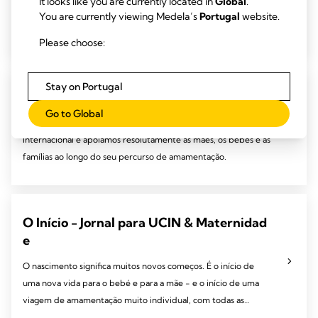
It looks like you are currently located in
Global
.
leite duplo elétrico de grau hospitalar disponível para aluguer.
You are currently viewing Medela’s
Portugal
website.
A sua tecnologia exclusiva 2-Phase Expression permite-lhe
Please choose:
extrair leite de forma natural e eficiente.
Stay on Portugal
Compromisso para com a amamentação
Go to Global
Estamos totalmente empenhados em cumprir o Código
Internacional e apoiamos resolutamente as mães, os bebés e as
famílias ao longo do seu percurso de amamentação.
O Início - Jornal para UCIN & Maternidad
e
O nascimento significa muitos novos começos. É o início de
uma nova vida para o bebé e para a mãe - e o início de uma
viagem de amamentação muito individual, com todas as
oportunidades e desafios que lhe são inerentes.