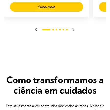
348
estrel
análises
744
Saiba mais
anális
Como transformamos a
ciência em cuidados
Está atualmente a ver conteúdos dedicados às mães. A Medela