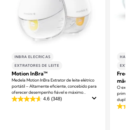
INBRA ELECRICAS
HAND
EXTRATORES DE LEITE​
EXTR
Motion InBra™
Frees
Medela Motion InBra Extrator de leite elétrico
mãos 
portátil – Altamente eficiente, concebido para
O extr
oferecer desempenho fiável e máximo
primeir
conforto. Fácil de usar e discreto. Para uso
4.6
(348)
duplo,
4.6
diário em casa, no trabalho ou onde estiver.
debaixo
em
4.1
tarefas
5
em
estrelas.
5