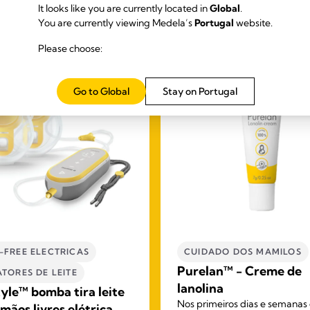
It looks like you are currently located in
Global
.
You are currently viewing Medela’s
Portugal
website.
Please choose:
Go to Global
Stay on Portugal
-FREE ELECTRICAS
CUIDADO DOS MAMILOS
Purelan™ - Creme de
TORES DE LEITE​
lanolina
yle™ bomba tira leite
Nos primeiros dias e semanas
mãos livres elétrica