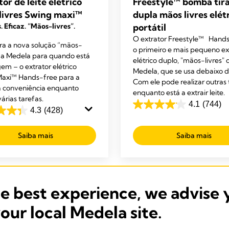
or de leite elétrico
Freestyle™ bomba tira
livres Swing maxi™
dupla mãos livres elét
. Eficaz. “Mãos-livres”.
portátil
O extrator Freestyle™ Hands
a a nova solução “mãos-
o primeiro e mais pequeno ex
 da Medela para quando está
elétrico duplo, "mãos-livres" 
em – o extrator elétrico
Medela, que se usa debaixo do
axi™ Hands-free para a
Com ele pode realizar outras 
 conveniência enquanto
enquanto está a extrair leite.
várias tarefas.
4.1
(744)
4.1
4.3
(428)
em
5
Saiba mais
Saiba mais
estrelas.
s.
744
análises
es
he best experience, we advise 
your local Medela site.
Nossos Mais Vendidos