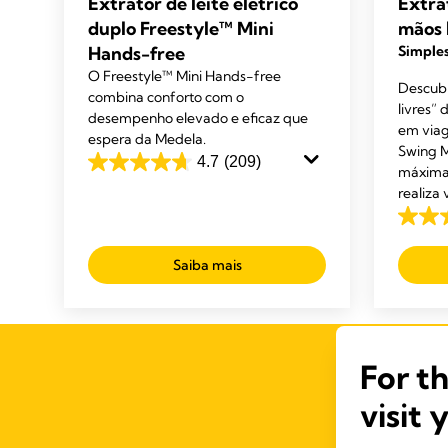
Extrator de leite elétrico
Extrat
duplo Freestyle™ Mini
mãos 
Hands-free
Simples
O Freestyle™ Mini Hands-free
Descubr
combina conforto com o
livres”
desempenho elevado e eficaz que
em viag
espera da Medela.
Swing M
4.7
(209)
máxima
4.7
realiza 
em
5
4.3
estrelas.
em
Saiba mais
209
5
análises
estrela
428
anális
For t
visit 