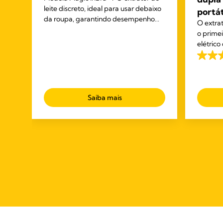
leite discreto, ideal para usar debaixo
portát
da roupa, garantindo desempenho
O extra
excecional sem comprometer o
o prime
conforto.
elétrico
Medela, 
4.1
er
Com ele 
em
enquanto
5
ral,
estrela
Saiba mais
744
análise