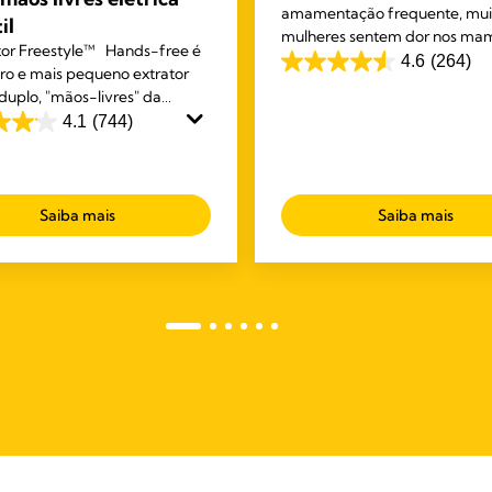
amamentação frequente, mui
il
mulheres sentem dor nos mam
tor Freestyle™ Hands-free é
pele seca. O creme de lanolin
4.6
(264)
4.6
iro e mais pequeno extrator
Purelan™ dá-lhe alívio rápido
 duplo, "mãos-livres" da
em
mamilos doridos e pele seca.
que se usa debaixo do sutiã.
4.1
(744)
5
pode realizar outras tarefas
estrelas.
 está a extrair leite.
264
análises
s.
Saiba mais
Saiba mais
s