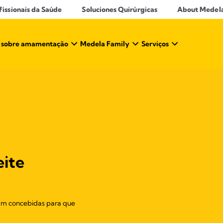
ssionais da Saúde​
Soluciones Quirúrgicas
About Medel
 sobre amamentação​
Medela Family
Serviços
eite
ram concebidas para que