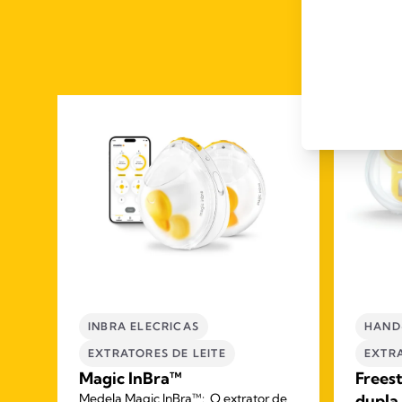
INBRA ELECRICAS
HAND
EXTRATORES DE LEITE​
EXTRA
Magic InBra™
Freest
Medela Magic InBra™: O extrator de
dupla 