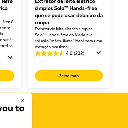
 leite
Extrator de leite elétrico
rica
simples Solo™ Hands-free
que se pode usar debaixo da
-free é
roupa
trator
Extrator de leite elétrico simples
da
Solo™ Hands-free da Medela: a
 sutiã.
solução "mãos-livres" ideal para uma
tarefas
extração ocasional.
4.6
(232)
4.6
em
5
Saiba mais
estrelas.
232
análises
you to