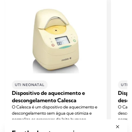
UTI NEONATAL
UTI 
Dispositivo de aquecimento e
Dispo
descongelamento Calesca
desc
O Calesca é um dispositivo de aquecimento e
O Cales
descongelamento sem água que otimiza e
descon
normaliza os processos do leite humano.
normali