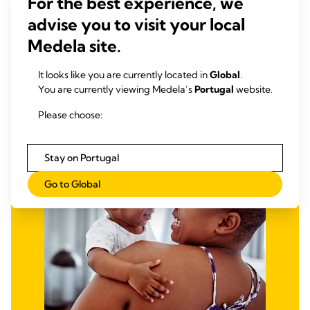
For the best experience, we
Saiba mais
advise you to visit your local
Medela site.
It looks like you are currently located in
Global
.
You are currently viewing Medela’s
Portugal
website.
Please choose:
Stay on Portugal
Go to Global