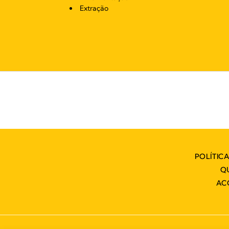
Extração
POLÍTIC
Q
AC