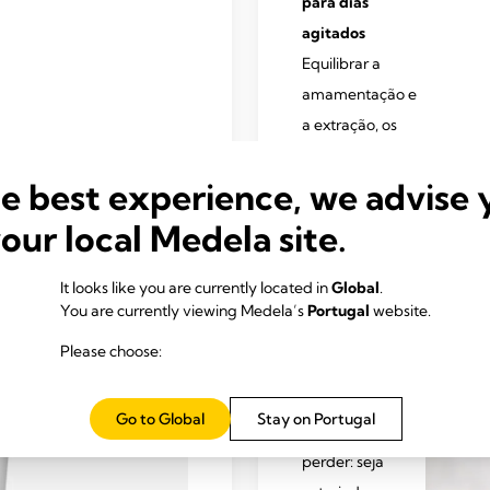
para dias
agitados
Equilibrar a
amamentação e
a extração, os
compromissos de
he best experience, we advise 
trabalho e os
horários do bebê,
your local Medela site.
as tarefas e os
momentos de
It looks like you are currently located in
Global
.
carinho? Então
You are currently viewing Medela’s
Portugal
website.
você não tem um
Please choose:
minuto ou uma
gota de leite
Go to Global
Stay on Portugal
materno a
perder: seja