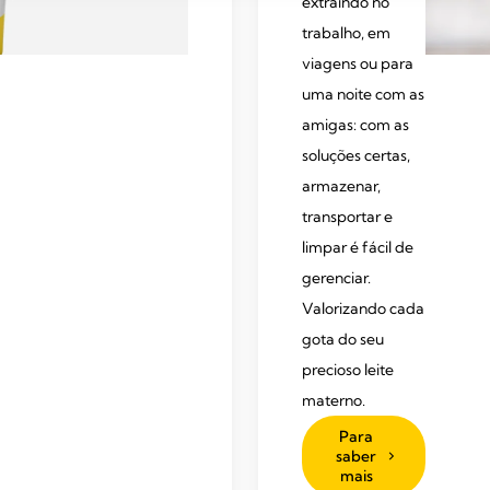
extraindo no
trabalho, em
viagens ou para
uma noite com as
amigas: com as
soluções certas,
armazenar,
transportar e
limpar é fácil de
gerenciar.
Valorizando cada
gota do seu
precioso leite
materno.
Para
saber
mais