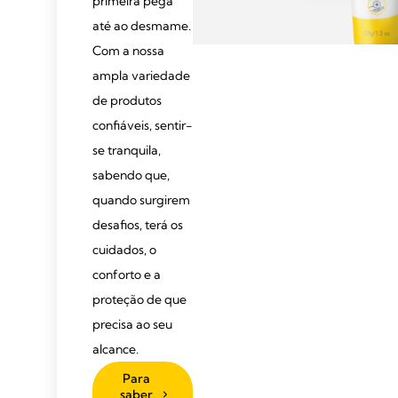
primeira pega
até ao desmame.
Com a nossa
ampla variedade
de produtos
confiáveis, sentir-
se tranquila,
sabendo que,
quando surgirem
desafios, terá os
cuidados, o
conforto e a
proteção de que
precisa ao seu
alcance.
Para
saber