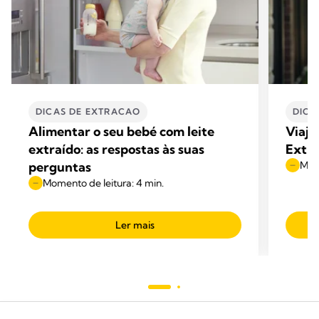
DICAS DE EXTRACAO
DICA
Alimentar o seu bebé com leite
Viaja
extraído: as respostas às suas
Extra
perguntas
Mome
Momento de leitura: 4 min.
Ler mais