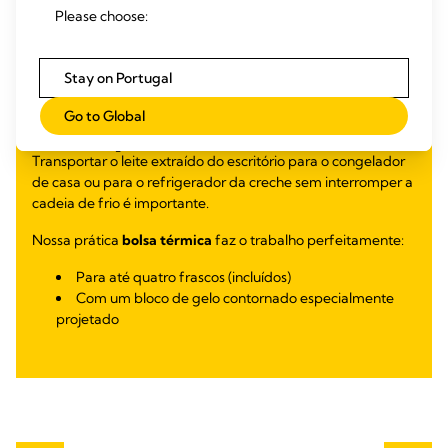
Please choose:
Stay on Portugal
Go to Global
Transporte fácil
Transportar o leite extraído do escritório para o congelador
de casa ou para o refrigerador da creche sem interromper a
cadeia de frio é importante.
Nossa prática
bolsa térmica
faz o trabalho perfeitamente:
Para até quatro frascos (incluídos)
Com um bloco de gelo contornado especialmente
projetado