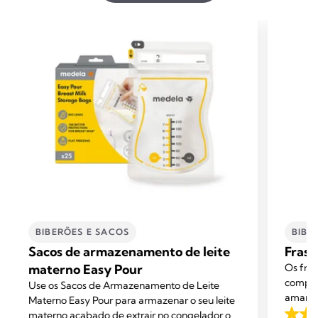
BIBERÕES E SACOS
BIBE
Sacos de armazenamento de leite
Frasc
materno Easy Pour
Os fras
complem
Use os Sacos de Armazenamento de Leite
amamen
Materno Easy Pour para armazenar o seu leite
da Med
materno acabado de extrair no congelador ou