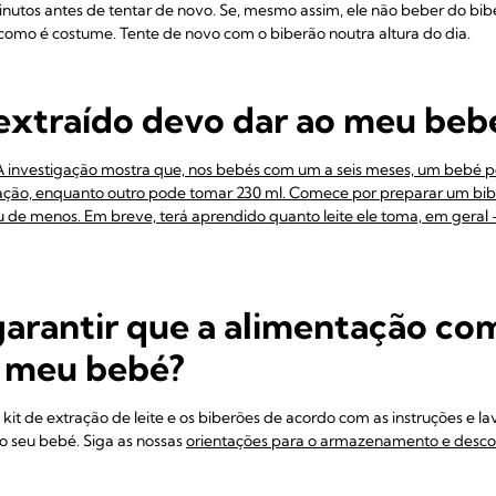
nutos antes de tentar de novo. Se, mesmo assim, ele não beber do bib
mo é costume. Tente de novo com o biberão noutra altura do dia.
 extraído devo dar ao meu beb
A investigação mostra que, nos bebés com um a seis meses, um bebé 
ção, enquanto outro pode tomar 230 ml. Comece por preparar um bib
u de menos. Em breve, terá aprendido quanto leite ele toma, em geral 
arantir que a alimentação com
o meu bebé?
it de extração de leite e os biberões de acordo com as instruções e la
 o seu bebé. Siga as nossas
orientações para o armazenamento e desc