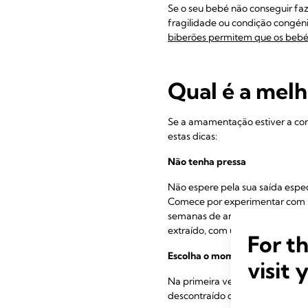
Se o seu bebé não conseguir fa
fragilidade ou condição congé
biberões permitem que os
bebé
Qual é a melh
Se a amamentação estiver a corr
estas dicas:
Não tenha pressa
Não espere pela sua saída especi
Comece por experimentar com p
semanas de antecedência. Vá co
extraído, com um biberão.
For t
Escolha o momento
visit 
Na primeira vez que lhe der um 
descontraído quanto possível.