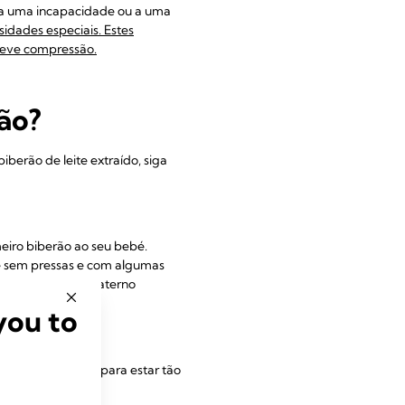
 a uma incapacidade ou a uma
idades especiais. Estes
leve compressão.
rão?
berão de leite extraído, siga
meiro biberão ao seu bebé.
e sem pressas e com algumas
mpleta de leite materno
you to
o com muita fome, para estar tão