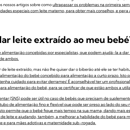
 os nossos artigos sobre como
ultrapassar os problemas na primeira sem
dades especiais com leite materno, para obter mais conselhos, e peça a
ar leite extraído ao meu bebé
e alimentação concebidas por especialistas, que podem ajudá-la a dar l
de ambos.
 de leite extraído, mas não lhe quiser dar o biberão até ele se ter h
limentação do bebé concebido para alimentação a curto prazo. Isto p
– tenha cuidado para evitar derrames! É aconselhável ter um profissiona
ra alimentação do bebé, para se certificar de que estão ambos a utili
ntar (SNS) pode ser útil no caso de bebés que precisam de suplemento
bo de alimentação fino e flexível que pode ser preso ao lado do seu
Isto permite que o bebé fique mais tempo na sua mama, dando mais est
 de leite e ajudando, também, a melhorar a habilidade do bebé para m
ite e para mães adotivas e maternidade sub-rogada.