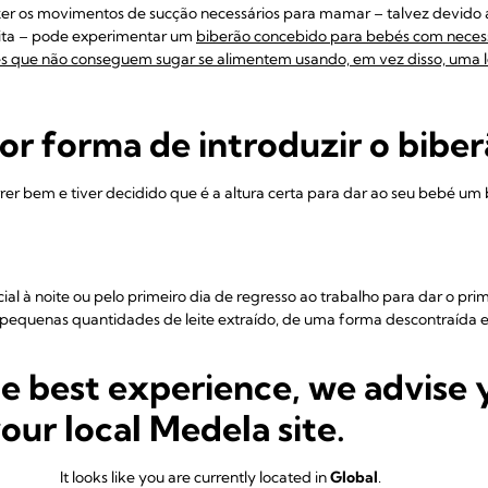
zer os movimentos de sucção necessários para mamar – talvez devido
nita – pode experimentar um
biberão concebido para bebés com necess
s que não conseguem sugar se alimentem usando, em vez disso, uma 
or forma de introduzir o bibe
er bem e tiver decidido que é a altura certa para dar ao seu bebé um bi
al à noite ou pelo primeiro dia de regresso ao trabalho para dar o pri
equenas quantidades de leite extraído, de uma forma descontraída 
ntinuando de forma gradual até fazer uma sessão de alimentação co
he best experience, we advise 
your local Medela site.
biberão de leite extraído, o ideal é o seu bebé estar desperto, mas nã
It looks like you are currently located in
Global
.