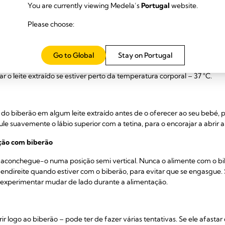
You are currently viewing Medela’s
Portugal
website.
ação
Please choose:
u frustrado quando lhe der um biberão, pois está habituado à sua mama
 biberão e se não estiver na sala, para ele não a ver nem sentir o seu c
Go to Global
Stay on Portugal
frio
 o leite extraído se estiver perto da temperatura corporal – 37 °C.
do biberão em algum leite extraído antes de o oferecer ao seu bebé, par
ule suavemente o lábio superior com a tetina, para o encorajar a abrir a
ção com biberão
 aconchegue-o numa posição semi vertical. Nunca o alimente com o bib
ndireite quando estiver com o biberão, para evitar que se engasgue. S
 experimentar mudar de lado durante a alimentação.
r logo ao biberão – pode ter de fazer várias tentativas. Se ele afastar o