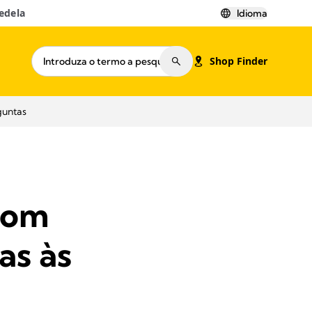
edela
Idioma
Shop Finder
guntas
com
as às