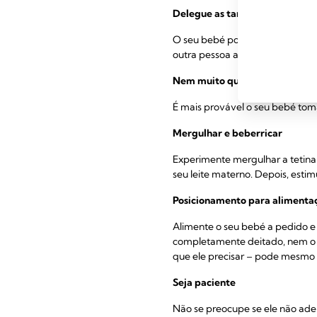
Delegue as tarefas de aliment
O seu bebé pode ficar confuso o
outra pessoa a dar-lhe o primeiro
Nem muito quente, nem muito 
É mais provável o seu bebé tomar
Mergulhar e beberricar
Experimente mergulhar a tetina 
seu leite materno. Depois, estim
Posicionamento para alimenta
Alimente o seu bebé a pedido e
completamente deitado, nem o e
que ele precisar – pode mesmo
Seja paciente
Não se preocupe se ele não aderi