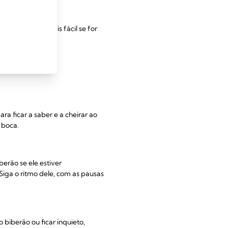
. Poderá ser mais fácil se for
heiro.
a ficar a saber e a cheirar ao
 boca.
erão se ele estiver
iga o ritmo dele, com as pausas
 biberão ou ficar inquieto,