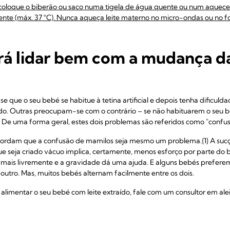
o, coloque o biberão ou saco numa tigela de água quente ou num aquec
ente (máx. 37 °C). Nunca aqueça leite materno no micro-ondas ou no f
rá lidar bem com a mudança 
 que o seu bebé se habitue à tetina artificial e depois tenha dificulda
o. Outras preocupam-se com o contrário – se não habituarem o seu b
e. De uma forma geral, estes dois problemas são referidos como "confu
cordam que a confusão de mamilos seja mesmo um problema.{1} A sucç
ue seja criado vácuo implica, certamente, menos esforço por parte do 
lui mais livremente e a gravidade dá uma ajuda. E alguns bebés pref
utro. Mas, muitos bebés alternam facilmente entre os dois.
 a alimentar o seu bebé com leite extraído, fale com um consultor em a