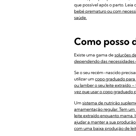
que possível após o parto. Leia
bebé prematuro ou com
necessi
saúde.
Como posso d
Existe uma gama de
soluções d
dependendo das necessidades 
Se o seu recém-nascido precisar
utilizar um
copo graduado para a
ou lamber o seu leite extraído 
vez que usar o copo graduado pa
Um
sistema de nutrição supleme
amamentação regular. Tem um tu
leite extraído enquanto mama. 
ajudar a manter a sua produção
com uma
baixa produção de le