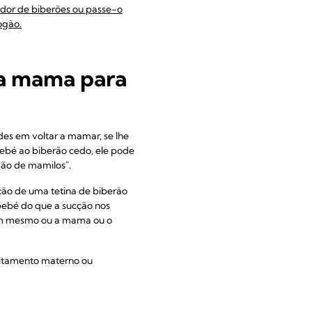
edor de biberões ou passe-o
ogão.
da mama para
des em voltar a mamar, se lhe
ebé ao biberão cedo, ele pode
são de mamilos".
ão de uma tetina de biberão
bebé do que a sucção nos
erem mesmo ou a mama ou o
leitamento materno ou