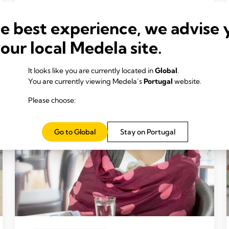
Ler mais
he best experience, we advise 
your local Medela site.
It looks like you are currently located in
Global
.
You are currently viewing Medela’s
Portugal
website.
Please choose:
Go to Global
Stay on Portugal