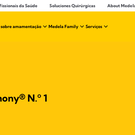
ssionais da Saúde​
Soluciones Quirúrgicas
About Medel
 sobre amamentação​
Medela Family
Serviços
ony® N.º 1