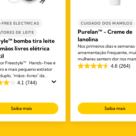
-FREE ELECTRICAS
CUIDADO DOS MAMILOS
Purelan™ - Creme de
TORES DE LEITE​
lanolina
yle™ bomba tira leite
Nos primeiros dias e semanas
mãos livres elétrica
amamentação frequente, mui
il
mulheres sentem dor nos mam
tor Freestyle™ Hands-free é
pele seca. O creme de lanolin
4.6
(264)
4.6
iro e mais pequeno extrator
Purelan™ dá-lhe alívio rápido
 duplo, "mãos-livres" da
em
mamilos doridos e pele seca.
que se usa debaixo do sutiã.
4.1
(744)
5
pode realizar outras tarefas
estrelas.
 está a extrair leite.
264
análises
s.
Saiba mais
Saiba mais
s