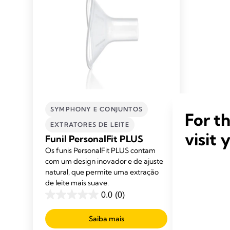
SYMPHONY E CONJUNTOS
For t
EXTRATORES DE LEITE​
visit 
Funil PersonalFit PLUS
Os funis PersonalFit PLUS contam
com um design inovador e de ajuste
natural, que permite uma extração
de leite mais suave.
0.0
(0)
0.0
em
Saiba mais
5