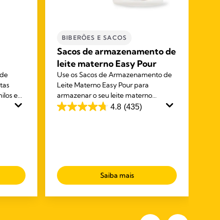
BIBERÕES E SACOS
L
Sacos de armazenamento de
Sa
leite materno Easy Pour
mi
 de
Use os Sacos de Armazenamento de
Os 
tas
Leite Materno Easy Pour para
ond
ilos e
armazenar o seu leite materno
prá
a
acabado de extrair no congelador ou
seg
4.8
(435)
4.8
4.7
 para
no frigorífico. O bico exclusivo do saco
ext
em
em
facilita a utilização e proporciona uma
am
5
5
experiência sem complicações.
estrelas.
est
435
21
análises
aná
Saiba mais