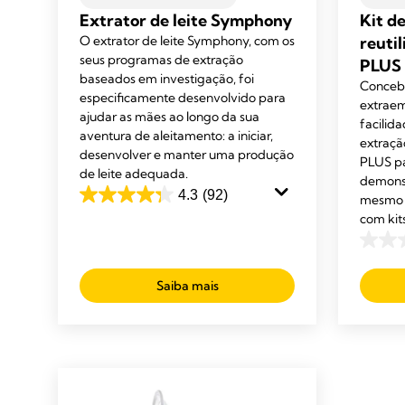
Extrator de leite Symphony
Kit d
O extrator de leite Symphony, com os
reuti
seus programas de extração
PLUS 
baseados em investigação, foi
Concebi
especificamente desenvolvido para
extraem
ajudar as mães ao longo da sua
facilida
aventura de aleitamento: a iniciar,
extraçã
desenvolver e manter uma produção
PLUS p
de leite adequada.
demonst
4.3
(92)
mesmo 
4.3
com kit
em
5
0.0
estrelas.
em
Saiba mais
92
5
análises
estrela