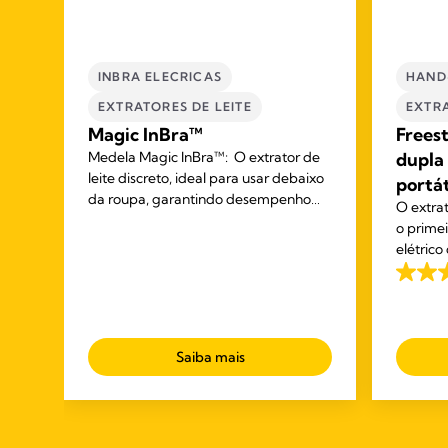
INBRA ELECRICAS
HAND
EXTRATORES DE LEITE​
EXTRA
Magic InBra™
Freest
Medela Magic InBra™: O extrator de
dupla 
leite discreto, ideal para usar debaixo
portát
da roupa, garantindo desempenho
O extra
excecional sem comprometer o
o prime
conforto.
elétrico
Medela, 
4.1
er
Com ele 
em
enquanto
5
ral,
estrela
Saiba mais
744
análise