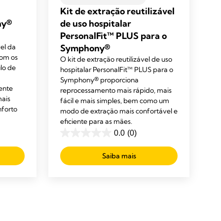
Kit de extração reutilizável
ny®
de uso hospitalar
PersonalFit™ PLUS para o
el da
Symphony®
om os
O kit de extração reutilizável de uso
lo de
hospitalar PersonalFit™ PLUS para o
Symphony® proporciona
ente
reprocessamento mais rápido, mais
mais
fácil e mais simples, bem como um
nforto
modo de extração mais confortável e
eficiente para as mães.
0.0
(0)
0.0
em
Saiba mais
5
estrelas.