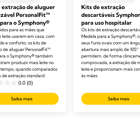
e extração de aluguer
Kits de extração
lizável PersonalFit™
descartáveis Sympho
para o Symphony®
para uso hospitalar
dos para as mães que
Os kits de extração descartáv
 leite usarem em casa, com
Medela para a Symphony®, c
de e conforto, os kits de
seus funis ovais com um ângu
o de aluguer PersonalFit™
abertura mais amplo de 105º
ara o Symphony® também
permitem, de forma clinicam
ram produzir mais leite no
comprovada, a extração de 
tempo, quando comparados
leite e proporcionam mais co
s de extração standard.
às mães.
0.0
(0)
Saiba mais
Saiba mais
s.