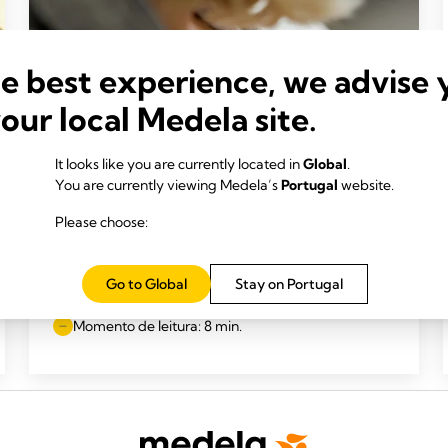
he best experience, we advise 
your local Medela site.
It looks like you are currently located in
Global
.
You are currently viewing Medela’s
Portugal
website.
Please choose:
Feeding your premature baby breast
Go to Global
Stay on Portugal
milk
Momento de leitura: 8 min.