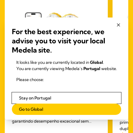
For the best experience, we
advise you to visit your local
Medela site.
It looks like you are currently located in
Global
.
You are currently viewing Medela’s
Portugal
website.
Please choose:
INBRA ELECRICAS
HAND
EXTRATORES DE LEITE​
EXTR
Stay on Portugal
Magic InBra™
Frees
Medela Magic InBra™: O extrator de leite
mãos 
Go to Global
discreto, ideal para usar debaixo da roupa,
O extr
garantindo desempenho excecional sem
primeir
comprometer o conforto.
duplo,