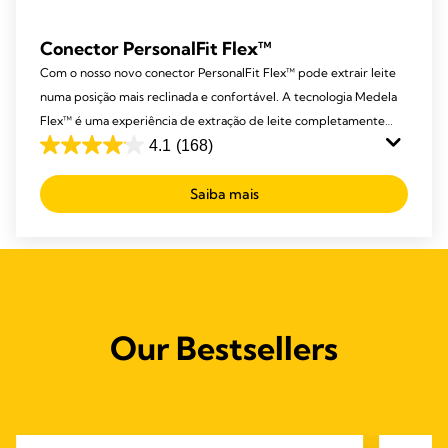
Conector PersonalFit Flex™
Com o nosso novo conector PersonalFit Flex™ pode extrair leite
numa posição mais reclinada e confortável. A tecnologia Medela
Flex™ é uma experiência de extração de leite completamente
nova e personalizada para si.
4.1
(168)
4.1
em
Saiba mais
5
estrelas.
168
análises
Our Bestsellers