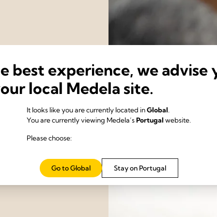
he best experience, we advise 
your local Medela site.
It looks like you are currently located in
Global
.
 à ciência de tornar a
You are currently viewing Medela’s
Portugal
website.
z.
Please choose:
Go to Global
Stay on Portugal