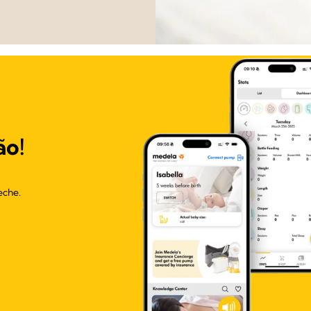
ão!
eche.