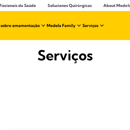
ssionais da Saúde​
Soluciones Quirúrgicas
About Medel
 sobre amamentação​
Medela Family
Serviços
Serviços