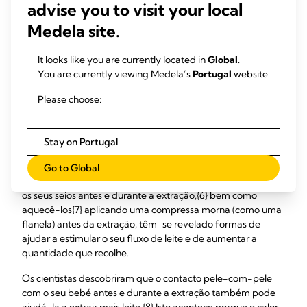
massajar-lhes as costas e os ombros, podem ajudá-las a
advise you to visit your local
extrair mais leite.
Medela site.
7: Dê um impulso à sua
It looks like you are currently located in
Global
.
You are currently viewing Medela’s
Portugal
website.
descida de leite
Please choose:
A maioria dos extratores de leite elétricos a baterias ou
pilhas da Medela utilizam a tecnologia 2-Phase Expression,
Stay on Portugal
que imita a forma como o seu bebé mama (com uma
sucção rápida e leve seguida de sucções mais lentas e
Go to Global
fortes), para ajudar a ativar a sua descida de leite. Massajar
os seus seios antes e durante a extração,{6} bem como
aquecê-los{7} aplicando uma compressa morna (como uma
flanela) antes da extração, têm-se revelado formas de
ajudar a estimular o seu fluxo de leite e de aumentar a
quantidade que recolhe.
Os cientistas descobriram que o contacto pele-com-pele
com o seu bebé antes e durante a extração também pode