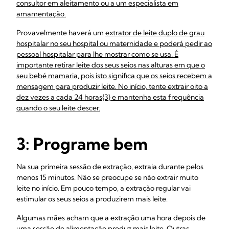
consultor em aleitamento ou a um especialista em
amamentação.
Provavelmente haverá um
extrator de leite duplo de grau
hospitalar no seu hospital ou maternidade e poderá pedir ao
pessoal hospitalar para lhe mostrar como se usa. É
importante retirar leite dos seus seios nas alturas em que o
seu bebé mamaria, pois isto significa que os seios recebem a
mensagem para produzir leite. No início, tente extrair oito a
dez vezes a cada 24 horas{3} e mantenha esta frequência
quando o seu
leite descer.
3: Programe bem
Na sua primeira sessão de extração, extraia durante pelos
menos 15 minutos. Não se preocupe se não extrair muito
leite no início. Em pouco tempo, a extração regular vai
estimular os seus seios a produzirem mais leite.
Algumas mães acham que a extração uma hora depois de
uma sessão de alimentação produz mais leite. Outras