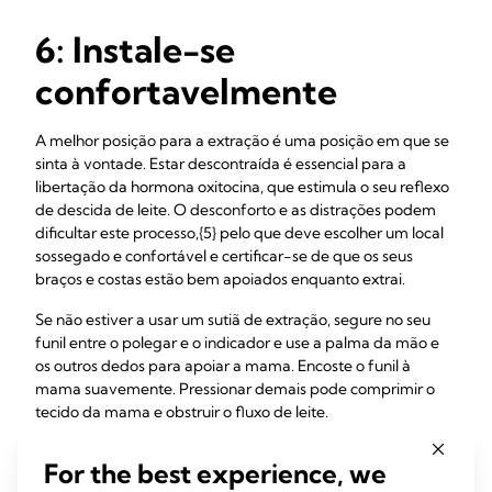
6: Instale-se
confortavelmente
A melhor posição para a extração é uma posição em que se
sinta à vontade. Estar descontraída é essencial para a
libertação da hormona oxitocina, que estimula o seu reflexo
de descida de leite. O desconforto e as distrações podem
dificultar este processo,{5} pelo que deve escolher um local
sossegado e confortável e certificar-se de que os seus
braços e costas estão bem apoiados enquanto extrai.
Se não estiver a usar um sutiã de extração, segure no seu
funil entre o polegar e o indicador e use a palma da mão e
os outros dedos para apoiar a mama. Encoste o funil à
mama suavemente. Pressionar demais pode comprimir o
tecido da mama e obstruir o fluxo de leite.
Algumas mães sentem que a respiração profunda, a música
For the best experience, we
relaxante, as técnicas de visualização, ou terem o parceiro a