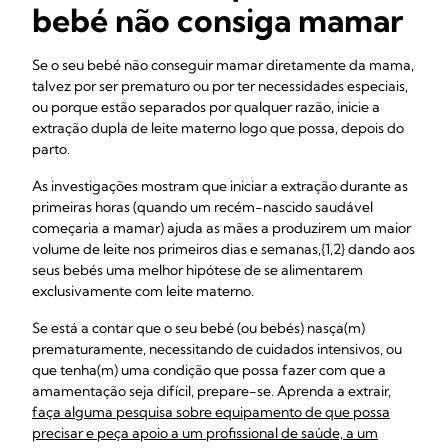
bebé não consiga mamar
Se o seu bebé não conseguir mamar diretamente da mama,
talvez por ser prematuro ou por ter necessidades especiais,
ou porque estão separados por qualquer razão, inicie a
extração dupla de leite materno logo que possa, depois do
parto.
As investigações mostram que iniciar a extração durante as
primeiras horas (quando um recém-nascido saudável
começaria a mamar) ajuda as mães a produzirem um maior
volume de leite nos primeiros dias e semanas,{1,2} dando aos
seus bebés uma melhor hipótese de se alimentarem
exclusivamente com leite materno.
Se está a contar que o seu bebé (ou bebés) nasça(m)
prematuramente, necessitando de cuidados intensivos, ou
que tenha(m) uma condição que possa fazer com que a
amamentação seja difícil, prepare-se. Aprenda a extrair,
faça alguma pesquisa sobre equipamento de que possa
precisar e peça apoio a um profissional de saúde, a um