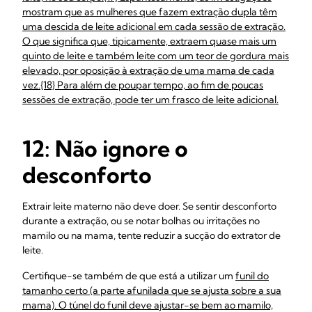
mostram que as mulheres que fazem extração dupla têm
uma descida de leite adicional em cada sessão de extração.
O que significa que, tipicamente, extraem quase mais um
quinto de leite e também leite com um teor de gordura mais
elevado, por oposição à extração de uma mama de cada
vez.{18} Para além de poupar tempo, ao fim de poucas
sessões de extração, pode ter um frasco de leite adicional.
12: Não ignore o
desconforto
Extrair leite materno não deve doer. Se sentir desconforto
durante a extração, ou se notar bolhas ou irritações no
mamilo ou na mama, tente reduzir a sucção do extrator de
leite.
Certifique-se também de que está a utilizar um
funil do
tamanho certo (a parte afunilada que se ajusta sobre a sua
mama). O túnel do funil deve ajustar-se bem ao mamilo,