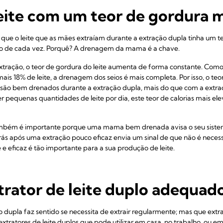
eite com um teor de gordura 
 que o leite que as mães extraíam durante a extração dupla tinha um 
o de cada vez. Porquê? A drenagem da mama é a chave.
ração, o teor de gordura do leite aumenta de forma constante. Como
mais 18% de leite, a drenagem dos seios é mais completa. Por isso, o te
s são bem drenados durante a extração dupla, mais do que com a extra
pequenas quantidades de leite por dia, este teor de calorias mais el
ambém é importante porque uma mama bem drenada avisa o seu sistema
trás após uma extração pouco eficaz envia um sinal de que não é necessá
 e eficaz é tão importante para a sua produção de leite.
trator de leite duplo adequado
dupla faz sentido se necessita de extrair regularmente; mas que extra
tratores de leite duplos que pode utilizar em casa, no trabalho, ou