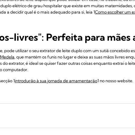
ite duplo elétrico de grau hospitalar que existe em muitas maternidades
uda a decidir qual é o mais adequado para si, leia 1
Como escolher um ext
s-livres": Perfeita para mães
pode utilizar o seu extrator de leite duplo com um sutiã concebido e
a Medela
, que mantém os funis no lugar e deixa as suas mãos livres enqu
s do extrator, é ideal se quiser fazer outras coisas enquanto extrai o le
u o computador.
secção 1
introdução à sua jornada de amamentação
1 no nosso website.