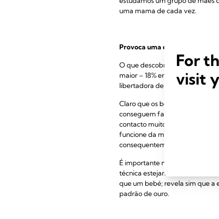
estudámos um grupo de mães du
uma mama de cada vez.
Provoca uma descida de leite a
For t
O que descobrimos é fascinante:
visit 
3
maior – 18% em média.
Também 
libertadora de leite, por isso, a
Claro que os bebés são os espec
conseguem fazer. Uma teoria d
contacto muito próximo com a m
funcione da mesma forma por imp
consequentemente, mais leite.
É importante notar que, apesar d
técnica estejam a caminho de u
que um bebé; revela sim que a 
padrão de ouro.