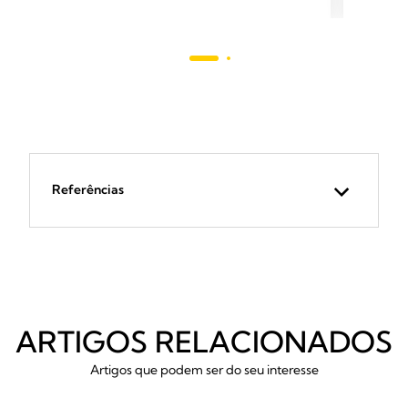
estrelas.
estrel
92
análises
Referências
ARTIGOS RELACIONADOS
Artigos que podem ser do seu interesse