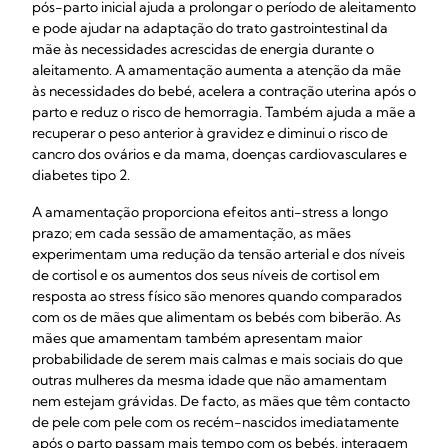
pós-parto inicial ajuda a prolongar o período de aleitamento
e pode ajudar na adaptação do trato gastrointestinal da
mãe às necessidades acrescidas de energia durante o
aleitamento. A amamentação aumenta a atenção da mãe
às necessidades do bebé, acelera a contração uterina após o
parto e reduz o risco de hemorragia. Também ajuda a mãe a
recuperar o peso anterior à gravidez e diminui o risco de
cancro dos ovários e da mama, doenças cardiovasculares e
diabetes tipo 2.
A amamentação proporciona efeitos anti-stress a longo
prazo; em cada sessão de amamentação, as mães
experimentam uma redução da tensão arterial e dos níveis
de cortisol e os aumentos dos seus níveis de cortisol em
resposta ao stress físico são menores quando comparados
com os de mães que alimentam os bebés com biberão. As
mães que amamentam também apresentam maior
probabilidade de serem mais calmas e mais sociais do que
outras mulheres da mesma idade que não amamentam
nem estejam grávidas. De facto, as mães que têm contacto
de pele com pele com os recém-nascidos imediatamente
após o parto passam mais tempo com os bebés, interagem