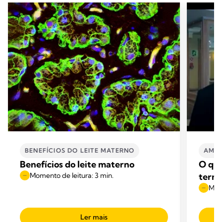
BENEFÍCIOS DO LEITE MATERNO
AMA
Benefícios do leite materno
O que
Momento de leitura: 3 min.
term
Mome
Ler mais