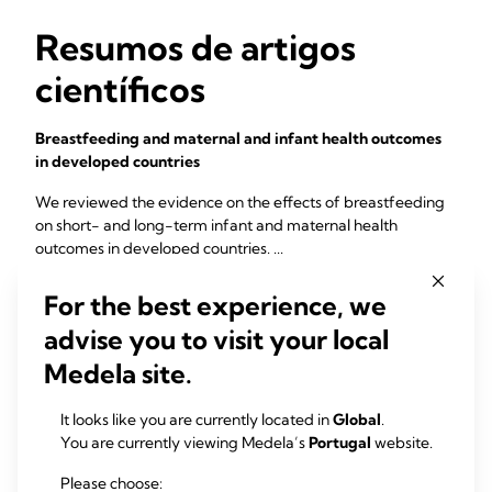
Resumos de artigos
científicos
Breastfeeding and maternal and infant health outcomes
in developed countries
We reviewed the evidence on the effects of breastfeeding
on short- and long-term infant and maternal health
outcomes in developed countries. ...
Ip S, Chung M, Raman G, Chew P, Magula N, DeVine D,
For the best experience, we
Trikalinos T, Lau J (2007)
advise you to visit your local
Evid Rep Technol Assess (153):1-186
Medela site.
It looks like you are currently located in
Global
.
An exclusively human milk-based diet is associated with a
You are currently viewing Medela’s
Portugal
website.
lower rate of necrotizing enterocolitis than a diet of
human milk and bovine milk-based products
Please choose: