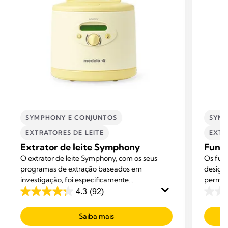
SYMPHONY E CONJUNTOS
SYMP
EXTRATORES DE LEITE​
EXTR
Extrator de leite Symphony
Funil
O extrator de leite Symphony, com os seus
Os fun
programas de extração baseados em
design 
investigação, foi especificamente
permite
desenvolvido para ajudar as mães ao longo da
4.3
(92)
4.3
0.0
sua aventura de aleitamento: a iniciar,
em
em
desenvolver e manter uma produção de leite
Saiba mais
5
5
adequada.