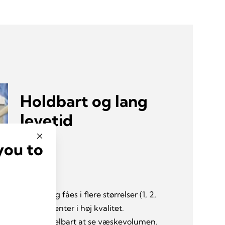
Holdbart og lang
levetid
you to
r brudsikre og fåes i flere størrelser (1, 2,
avet iaf komponenter i høj kvalitet.
t enkelt umiddelbart at se væskevolumen.