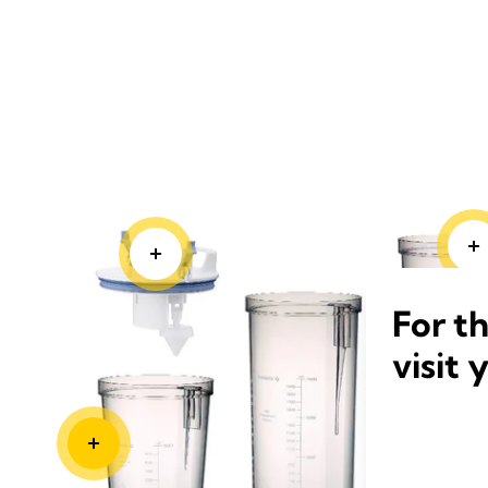
Hurtig s
For t
visit 
Hurtigt at samle komponenterne gør systemet
sekunder.