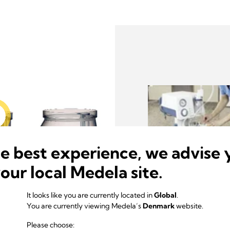
amling
he best experience, we advise 
your local Medela site.
It looks like you are currently located in
Global
.
 klar til brug på
Polysulfonbeholderne e
You are currently viewing Medela’s
Denmark
website.
3 og 5 liter) RCS er l
Please choose:
Gradueringen gør de