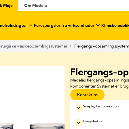
k Pleje
Om Medela
nelse
Indsigter
Forespørgsler fra virksomheder
Kliniske publi
irurgiske væskeopsamlingssystemer
Flergangs-opsamlingssystem
Flergangs-op
Medelas flergangs-opsamlingssy
komponenter. Systemet er bruge
Kontakt os
Simple, fast operation
Long-lasting