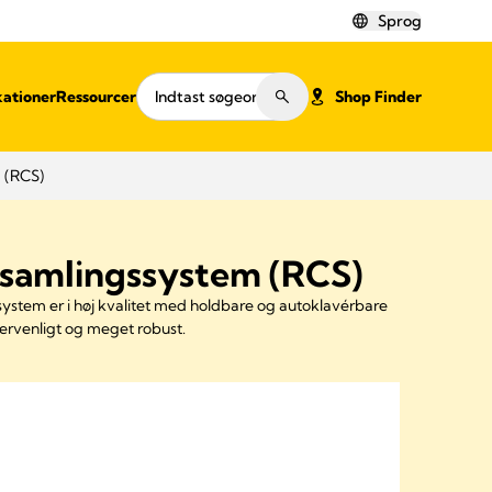
Sprog
kationer
Ressourcer
Shop Finder
 (RCS)
samlingssystem (RCS)
stem er i høj kvalitet med holdbare og autoklavérbare
rvenligt og meget robust.