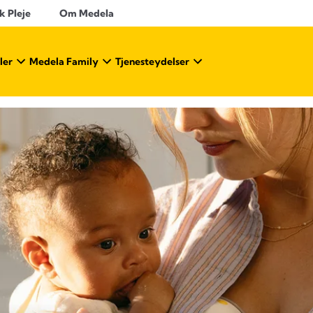
k Pleje
Om Medela
ler
Medela Family
Tjenesteydelser