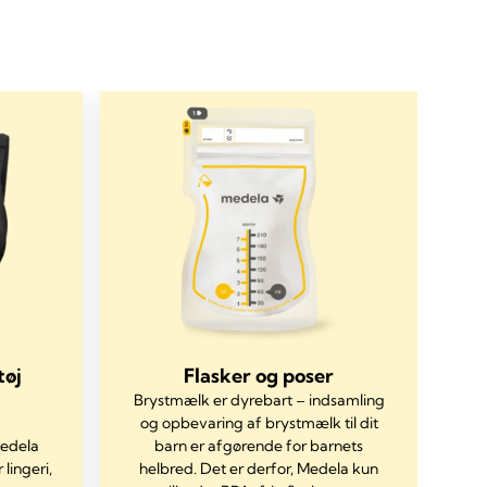
tøj
Flasker og poser
Brystmælk er dyrebart – indsamling
og opbevaring af brystmælk til dit
Medela
barn er afgørende for barnets
Qui
 lingeri,
helbred. Det er derfor, Medela kun
l