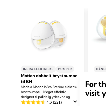
INBRA ELEKTRISKE
PUMPER
HÅNDF
Motion dobbelt brystpumpe
Frees
til BH
elekt
For t
Medela Motion InBra Bærbar elektrisk
brys
visit 
brystpumpe – Meget effektiv,
Freesty
har
designet til pålidelig ydeevne og
Medelas
du
komfort. Nem at håndtere og diskret.
4.6
(221)
håndfri,
4.6