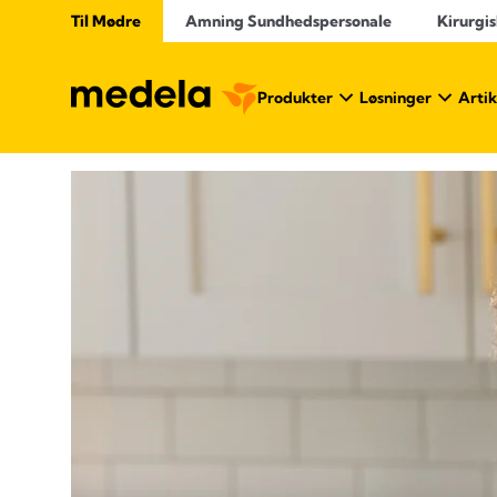
Til Mødre
Amning Sundhedspersonale
Kirurgis
Produkter
Løsninger
Artik