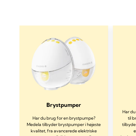
Brystpumper
Har du
Har du brug for en brystpumpe?
til 
 af
Medela tilbyder brystpumper i højeste
tilbyde
kvalitet, fra avancerede elektriske
e