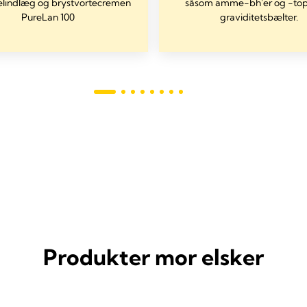
lindlæg og brystvortecremen
såsom amme-bh'er og -to
PureLan 100
graviditetsbælter.
Produkter mor elsker