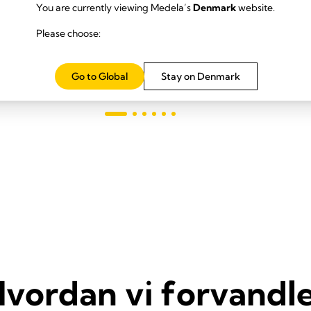
mpe, der lader dig fortsætte
4.1
(686)
You are currently viewing Medela’s
Denmark
website.
af
rige gøremål, mens du
5
Please choose:
 mælk ud.
Læs mere
Læs mere
stjerner.
247
Go to Global
Stay on Denmark
anmeldelser
r.
elser
vordan vi forvandl