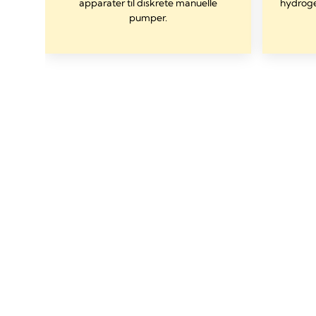
la-
apparater til diskrete manuelle
hydroge
pumper.