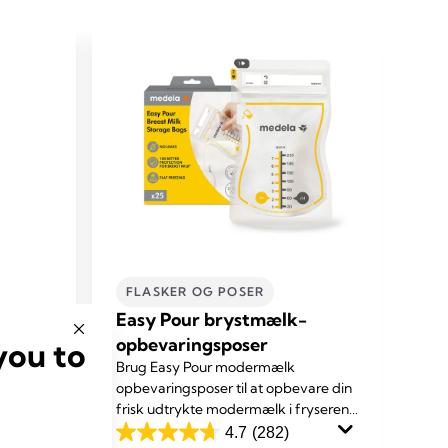
FLASKER OG POSER
R
e
Easy Pour brystmælk-
Qu
hyppige
opbevaringsposer
mi
you to
nder
Brug Easy Pour modermælk
Med
opbevaringsposer til at opbevare din
nem
frisk udtrykte modermælk i fryseren
amm
vorter
eller køleskabet. Vores unikke tude
4.7
(282)
4.7
4.8