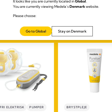
It looks like you are currently located in
Global
.
You are currently viewing Medela’s
Denmark
website.
Our Bestsellers
Please choose:
Go to Global
Stay on Denmark
RI ELEKTRISK
PUMPER
BRYSTPLEJE