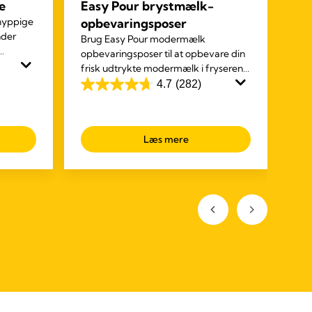
e
Easy Pour brystmælk-
Qu
hyppige
opbevaringsposer
mi
nder
Brug Easy Pour modermælk
Med
opbevaringsposer til at opbevare din
nem
frisk udtrykte modermælk i fryseren
amm
vorter
eller køleskabet. Vores unikke tude
4.7
(282)
4.7
4.8
gør det nemt at bruge og leverer en
ud
ud
rodfri oplevelse.
af
af
Læs mere
5
5
stjerner.
stj
282
20
anmeldelser
an