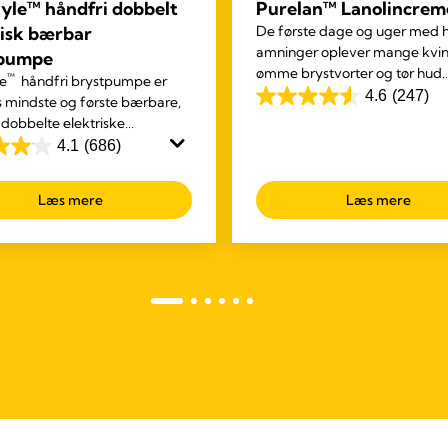
tyle™ håndfri dobbelt
Purelan™ Lanolincrem
risk bærbar
De første dage og uger med 
amninger oplever mange kvi
tpumpe
ømme brystvorter og tør hud.
™
le
håndfri brystpumpe er
Purelan™ lanolincreme er
4.6
(247)
 mindste og første bærbare,
4.6
hurtigvirkende til ømme bryst
 dobbelte elektriske
ud
og tør hud.
mpe, der lader dig fortsætte
4.1
(686)
af
rige gøremål, mens du
5
 mælk ud.
Læs mere
Læs mere
stjerner.
247
anmeldelser
r.
elser