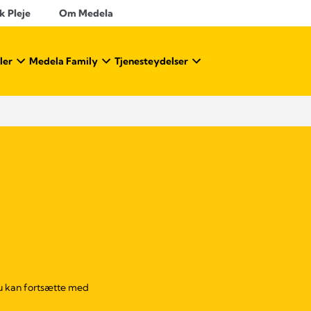
k Pleje
Om Medela
ler
Medela Family
Tjenesteydelser
du kan fortsætte med