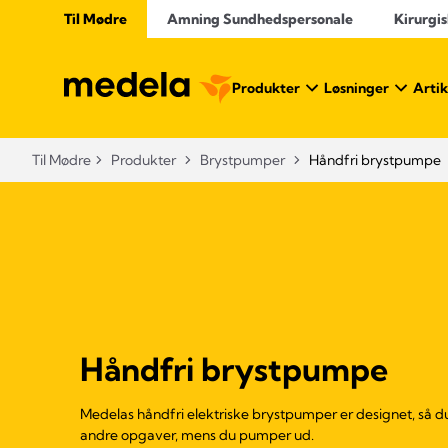
Til Mødre
Amning Sundhedspersonale
Kirurgis
Produkter
Løsninger
Artik
Til Mødre
Produkter
Brystpumper
Håndfri brystpumpe
Håndfri brystpumpe
Medelas håndfri elektriske brystpumper er designet, så 
andre opgaver, mens du pumper ud.