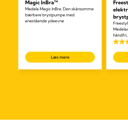
Magic InBra™
Frees
Medela Magic InBra: Den skånsomme
elekt
bærbare brystpumpe med
brys
enestående ydeevne
Freesty
har
Medelas
du
håndfri,
brystpu
per
4.1
dine øv
ud
pumper
Læs mere
af
5
stjerne
686
anmeld