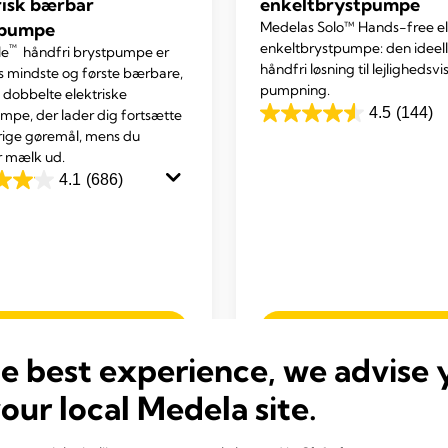
risk bærbar
enkeltbrystpumpe
tpumpe
Medelas Solo™ Hands-free el
enkeltbrystpumpe: den ideel
™
le
håndfri brystpumpe er
håndfri løsning til lejlighedsvi
 mindste og første bærbare,
pumpning.
, dobbelte elektriske
4.5
(144)
mpe, der lader dig fortsætte
4.5
rige gøremål, mens du
ud
 mælk ud.
af
4.1
(686)
5
stjerner.
144
anmeldelser
r.
Læs mere
Læs mere
delser
he best experience, we advise 
your local Medela site.