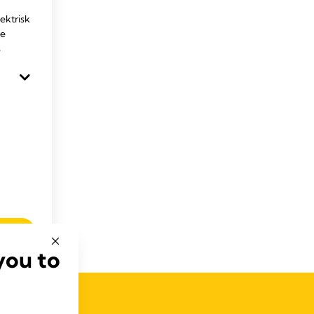
ektrisk
le
s
you to