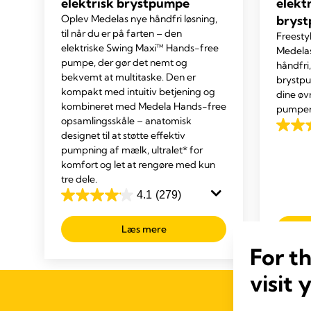
elektrisk brystpumpe
elekt
Oplev Medelas nye håndfri løsning,
brys
til når du er på farten – den
Freesty
elektriske Swing Maxi™ Hands-free
Medelas
pumpe, der gør det nemt og
håndfri
bekvemt at multitaske. Den er
brystpu
kompakt med intuitiv betjening og
dine øv
kombineret med Medela Hands-free
pumper
opsamlingsskåle – anatomisk
4.1
designet til at støtte effektiv
ud
pumpning af mælk, ultralet* for
komfort og let at rengøre med kun
af
tre dele.
5
4.1
(279)
stjerne
4.1
686
ud
Læs mere
anmel
af
For t
5
stjerner.
visit 
279
anmeldelser