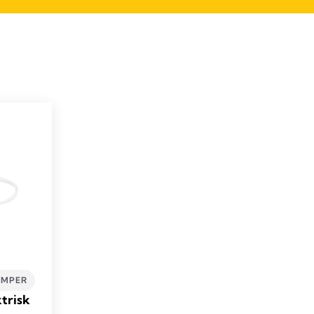
UMPER
trisk