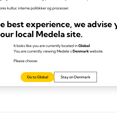
res kultur, interne politikker og processer.
 uddannelse.
he best experience, we advise 
og test for at vejlede yderligere forbedringer.
your local Medela site.
It looks like you are currently located in
Global
.
You are currently viewing Medela’s
Denmark
website.
 at bruge vores website eller har forslag til forbedringer, vil vi meget
Please choose:
dela.com
e af personlige oplysninger og cookies
Go to Global
Stay on Denmark