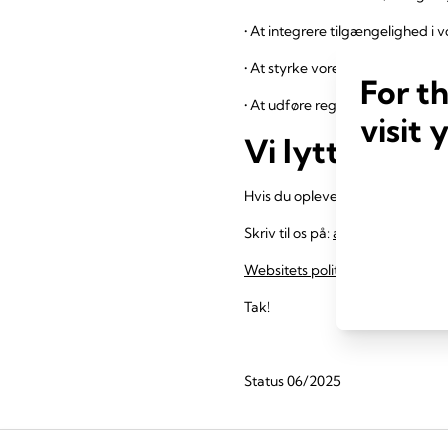
• At integrere tilgængelighed i vo
• At styrke vores teams gennem
For t
• At udføre regelmæssige audits 
visit 
Vi lytter
Hvis du oplever udfordringer med
Skriv til os på:
accessibility@me
Websitets politik om beskyttels
Tak!
Status 06/2025