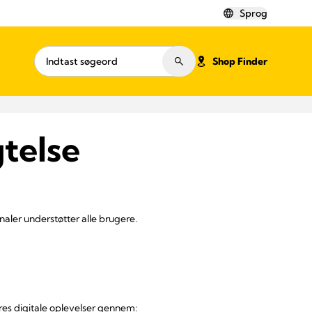
Sprog
Shop Finder
telse
naler understøtter alle brugere.
ores digitale oplevelser gennem: