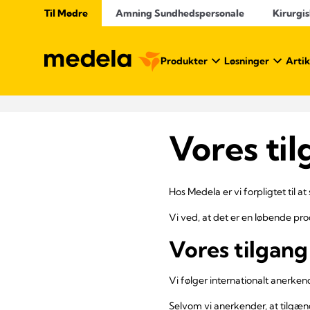
Til Mødre
Amning Sundhedspersonale
Kirurgis
Produkter
Løsninger
Artik
Vores ti
Hos Medela er vi forpligtet til a
Vi ved, at det er en løbende pro
Vores tilgang
Vi følger internationalt anerk
Selvom vi anerkender, at tilgæng