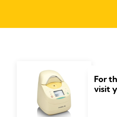
For t
visit 