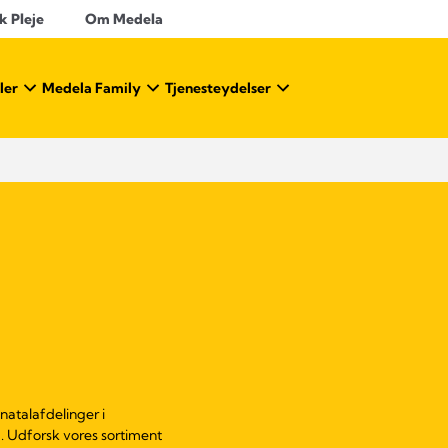
k Pleje
Om Medela
ler
Medela Family
Tjenesteydelser
atalafdelinger i
. Udforsk vores sortiment