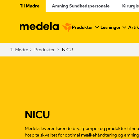
Til Mødre
Amning Sundhedspersonale
Kirurgis
Produkter
Løsninger
Artik
Til Mødre
Produkter
NICU
NICU
Medela leverer førende brystpumper og produkter til neon
hospitalskvalitet for optimal mælkehåndtering og amning