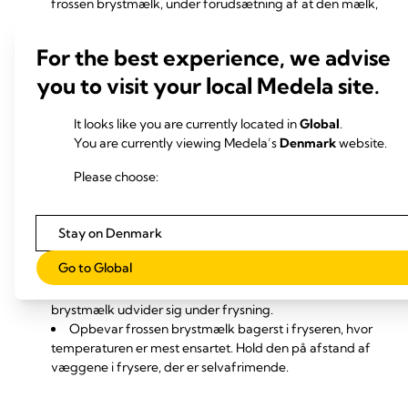
frossen brystmælk, under forudsætning af at den mælk,
du tilføjer, afkøles i køleskabet på forhånd. Lad være
med at komme brystmælk, der har kropstemperatur, i
For the best experience, we advise
allerede frosset mælk.
you to visit your local Medela site.
Opbevar brystmælken i små portioner (under 60 ml),
så den er nemmere at tø op og så mindst muligt går til
spilde. Portionerne kan hældes sammen, når de er tøet
It looks like you are currently located in
Global
.
op.
You are currently viewing Medela’s
Denmark
website.
Kontrollér, at de beholdere, du bruger til opbevaring
af brystmælk, kan bruges i fryseren – nogle produkter
Please choose:
(såsom glasflasker) kan revne ved meget lave
temperaturer.
Medelas poser til opbevaring af
brystmælk
Stay on Denmark
er perfekte til opbevaring af frossen
brystmælk, fordi de er fryseegnede, klar til at blive
Go to Global
brugt og nemme at afmærke.
Fyld ikke flasker eller poser mere end 3/4 op, da
brystmælk udvider sig under frysning.
Opbevar frossen brystmælk bagerst i fryseren, hvor
temperaturen er mest ensartet. Hold den på afstand af
væggene i frysere, der er selvafrimende.