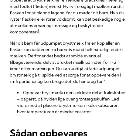
Opbevaret brystmælk har en tendens til at skilles i flere lag,
med fedtet (fløden) øverst. Hvirvl forsigtigt mælken rundt i
flasken for at blande lagene, før du mader dit barn. Hvis du
ryster flasken eller rører voldsomt, kan det beskadige nogle
af mælkens ernæringsmæssige og beskyttende
5
komponenter
.
Når dit barn får udpumpet brystmælk fra en kop eller en
flaske, kan bakterier fra barnets mund helt naturligt ende i
mælken. Derfor er det bedst at smide eventuel
tilbageværende, delvist drukket mælk ud inden for 1-2
timer efter madningen. Du kan undgå at lade udpumpet
brystmælk gå til spilde ved at sørge for at opbevare den i
2
små portioner og kun bruge det, du har brug for
.
Opbevar brystmælk i den koldeste del af køleskabet
– bagerst, på hylden lige over grøntsagsskuffen. Lad
være med at placere brystmælken i køleskabsdøren,
hvor temperaturen er mindre ensartet.
Sådan opbevares