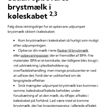
brystmælk i
2,3
køleskabet
Følg disse retningslinjer for at opbevare udpumpet
brystmælk sikkert i køleskabet:
Kom brystmælken i køleskabet så hurtigt som muligt
efter udpumpningen.
Opbevar din mælk i rene
flasker til brystmælk
eller
opbevaringsposer
, der er fremstillet af BPA-frie
materialer. BPA er et kemikalie, der tidligere blev brugt i
vid udstrækning i plastbeholdere og
overfladebehandling, men mange producenter er ved
at udfase det, fordi der er usikkerhed om de
langsigtede effekter.
Små mængder udpumpet brystmælk kan kommes i
samme, køleskabsafkølede beholder, under
forudsætning af at den mælk, du tilføjer, afkøles i
køleskabet på forhånd. Lad være med at komme
brystmælk, der har kropstemperatur, i allerede afkølet