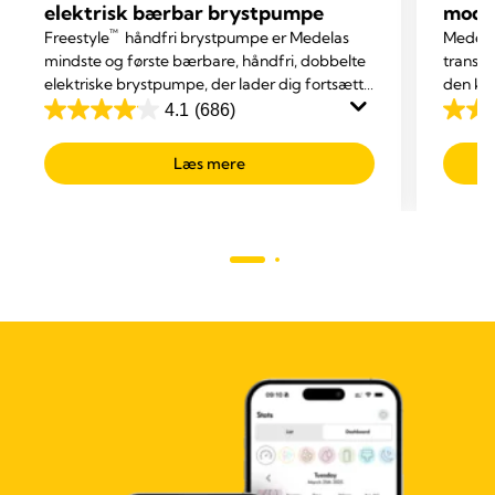
elektrisk bærbar brystpumpe
mode
™
Freestyle
håndfri brystpumpe er Medelas
Medelas
mindste og første bærbare, håndfri, dobbelte
transp
elektriske brystpumpe, der lader dig fortsætte
den køl
dine øvrige gøremål, mens du pumper mælk
4.1
(686)
4.1
4.7
ud.
ud
ud
Læs mere
af
af
5
5
stjerner.
stjerne
686
73
anmeldelser
anmel