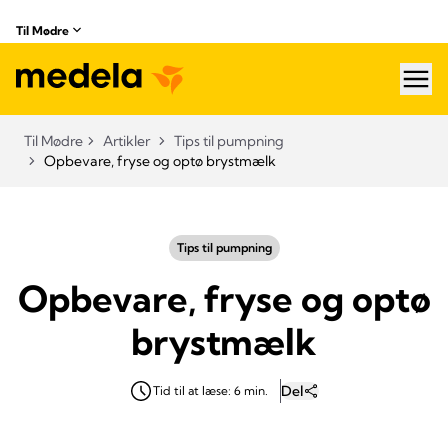
Til Mødre
hea
Til Mødre
Artikler
Tips til pumpning
Opbevare, fryse og optø brystmælk
Tips til pumpning
Opbevare, fryse og optø
brystmælk
Del
Tid til at læse: 6 min.