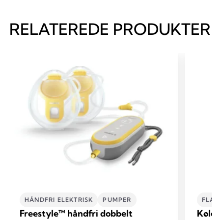
RELATEREDE PRODUKTER
HÅNDFRI ELEKTRISK
PUMPER
FLAS
Freestyle™ håndfri dobbelt
Kølet