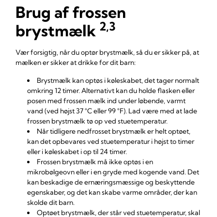
Brug af frossen
2,3
brystmælk
Vær forsigtig, når du optør brystmælk, så du er sikker på, at
mælken er sikker at drikke for dit barn:
Brystmælk kan optøs i køleskabet, det tager normalt
omkring 12 timer. Alternativt kan du holde flasken eller
posen med frossen mælk ind under løbende, varmt
vand (ved højst 37 °C eller 99 °F). Lad være med at lade
frossen brystmælk tø op ved stuetemperatur.
Når tidligere nedfrosset brystmælk er helt optøet,
kan det opbevares ved stuetemperatur i højst to timer
eller i køleskabet i op til 24 timer.
Frossen brystmælk må ikke optøs i en
mikrobølgeovn eller i en gryde med kogende vand. Det
kan beskadige de ernæringsmæssige og beskyttende
egenskaber, og det kan skabe varme områder, der kan
skolde dit barn.
Optøet brystmælk, der står ved stuetemperatur, skal