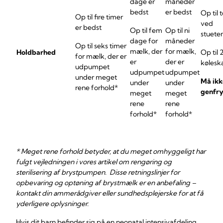
dage er
måneder
bedst
er bedst
Op til 
Op til fire timer
ved
er bedst
Op til fem
Op til ni
stuete
dage for
måneder
Op til seks timer
mælk, der
for mælk,
Holdbarhed
Op til 
for mælk, der er
er
der er
kølesk
udpumpet
udpumpet
udpumpet
under meget
Må ikk
under
under
rene forhold*
genfry
meget
meget
rene
rene
forhold*
forhold*
* Meget rene forhold betyder, at du meget omhyggeligt har
fulgt vejledningen i vores artikel om rengøring og
sterilisering af brystpumpen
.
Disse retningslinjer for
opbevaring og optøning af brystmælk er en anbefaling –
kontakt din ammerådgiver eller sundhedsplejerske for at få
yderligere oplysninger.
Hvis dit barn befinder sig på en neonatal intensivafdeling