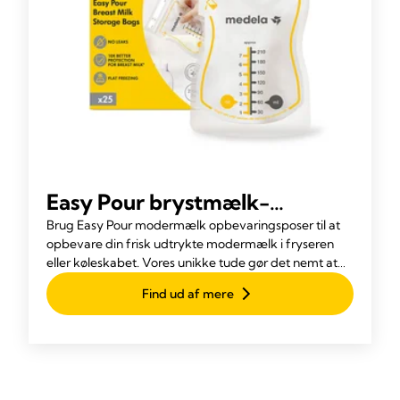
Easy Pour brystmælk-
opbevaringsposer
Brug Easy Pour modermælk opbevaringsposer til at
opbevare din frisk udtrykte modermælk i fryseren
eller køleskabet. Vores unikke tude gør det nemt at
bruge og leverer en rodfri oplevelse.
Find ud af mere