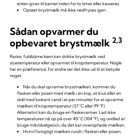
enten gives til barnet inden for to timer eller kasseres.
Optøet brystmælk må ikke nedfryses igen.
Sådan opvarmer du
2,3
opbevaret brystmælk
Raske, fuldbårne børn kan drikke brystmælk ved
stuetemperatur eller opvarmet til kropstemperatur. Nogle
har en præference, for andre ser det ikke ud til at betyde
noget.
Når du skal opvarme brystmælken, kommer du
flasken eller posen med mælk i en kop, et krus eller en
skål med lunkent vand i et par minutter for at opvarme
mælken til kropstemperatur (37 °C eller 99 °F).
Alternativt kan du bruge en flaskevarmer. Lad ikke
temperaturen nå op på over 40 °C (104 °F), og undlad at
bruge mikrobølgeovn, da det kan overophede mælken.
Hvirvl forsigtigt mælken rundt i flasken eller posen,