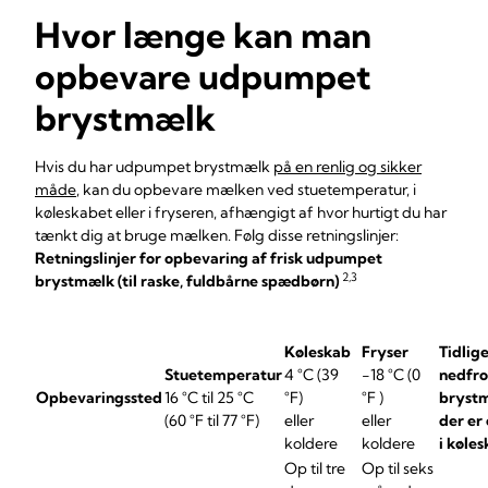
Hvor længe kan man
opbevare udpumpet
brystmælk
Hvis du har udpumpet brystmælk
på en renlig og sikker
måde
, kan du opbevare mælken ved stuetemperatur, i
køleskabet eller i fryseren, afhængigt af hvor hurtigt du har
tænkt dig at bruge mælken. Følg disse retningslinjer:
Retningslinjer for opbevaring af frisk udpumpet
2,3
brystmælk (til raske, fuldbårne spædbørn)
Køleskab
Fryser
Tidlig
Stuetemperatur
4 °C (39
-18 °C (0
nedfro
Opbevaringssted
16 °C til 25 °C
°F)
°F )
bryst
(60 °F til 77 °F)
eller
eller
der er
koldere
koldere
i køle
Op til tre
Op til seks