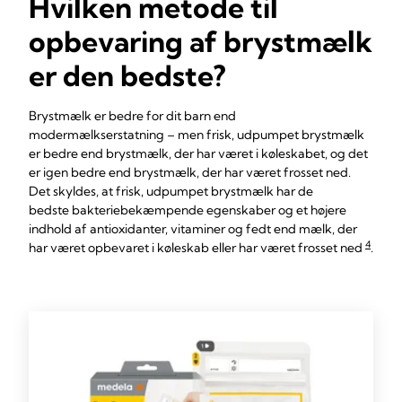
Hvilken metode til
opbevaring af brystmælk
er den bedste?
Brystmælk er bedre for dit barn end
modermælkserstatning – men frisk, udpumpet brystmælk
er bedre end brystmælk, der har været i køleskabet, og det
er igen bedre end brystmælk, der har været frosset ned.
Det skyldes, at frisk, udpumpet brystmælk har de
bedste bakteriebekæmpende egenskaber og et højere
indhold af antioxidanter, vitaminer og fedt end mælk, der
4
har været opbevaret i køleskab eller har været frosset ned
.