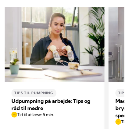
TIPS TIL PUMPNING
TIPS
Udpumpning på arbejde: Tips og
Madn
råd til mødre
bryst
Tid til at læse: 5 min.
spør
Tid 