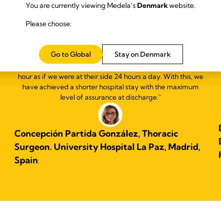
You are currently viewing Medela’s
Denmark
website.
KUNDERNES ANMELDELSER
Please choose:
Go to Global
Stay on Denmark
+
"Our experience with Thopaz
has completely changed our
patient's monitoring, allowing us to know their status hour by
hour as if we were at their side 24 hours a day. With this, we
y
have achieved a shorter hospital stay with the maximum
level of assurance at discharge."
Concepción Partida González, Thoracic
Surgeon. University Hospital La Paz, Madrid,
Spain