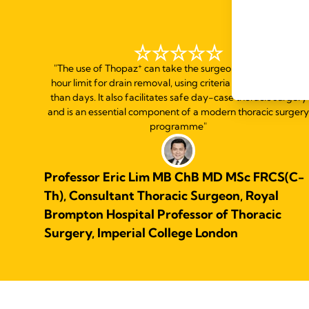
+
"The use of Thopaz
can take the surgeon beyond the 24
hour limit for drain removal, using criteria in minutes rather
than days. It also facilitates safe day-case thoracic surgery
and is an essential component of a modern thoracic surger
programme"
Professor Eric Lim MB ChB MD MSc FRCS(C-
Th), Consultant Thoracic Surgeon, Royal
Brompton Hospital Professor of Thoracic
Surgery, Imperial College London