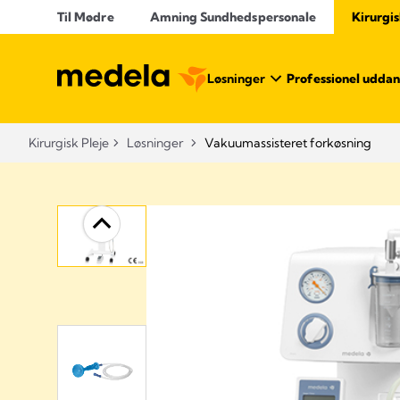
Til Mødre
Amning Sundhedspersonale
Kirurgis
Løsninger
Professionel uddan
Kirurgisk Pleje
Løsninger
Vakuumassisteret forkøsning