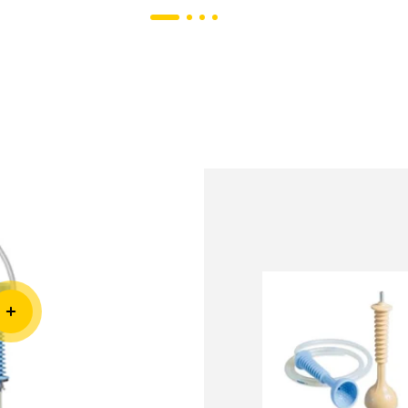
g aktiv
ng på
.