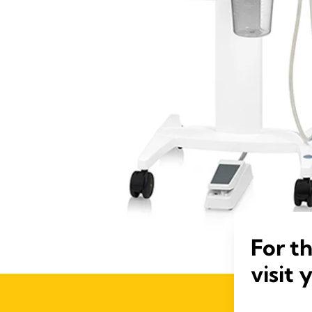
El-genereret vakuum med et tryk på en knap,
opbygning af vakuum og det aktive vakuum 
koppen ikke popper af barnets hoved.
For t
visit 