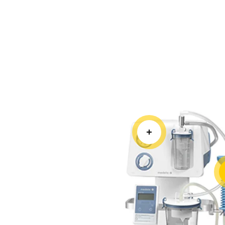
Hurtig o
vakuum
opbygni
sekunder