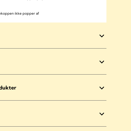
dekoppen ikke popper af
odukter