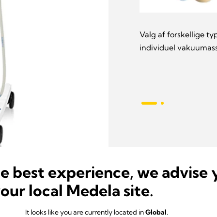
Valg af forskellige ty
 sikrer hurtigt
individuel vakuumassi
sikrer at føde
he best experience, we advise 
your local Medela site.
It looks like you are currently located in
Global
.