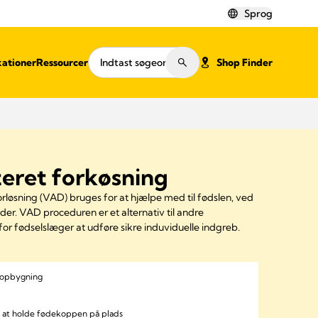
Sprog
kationer
Ressourcer
Shop Finder
eret forkøsning
rløsning (VAD) bruges for at hjælpe med til fødslen, ved
der. VAD proceduren er et alternativ til andre
for fødselslæger at udføre sikre induviduelle indgreb.
mopbygning
 at holde fødekoppen på plads