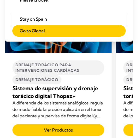
Please choose:
Stay on Spain
Go to Global
DRENAJE TORÁCICO PARA
DREN
INTERVENCIONES CARDÍACAS
INTE
DRENAJE TORÁCICO
DREN
Sistema de supervisión y drenaje
Siste
torácico digital Thopaz+
torác
A diferencia de los sistemas analógicos, regula
A difer
de modo fiable la presión aplicada en el tórax
de modo
del paciente y supervisa de forma digital (y
del pac
silenciosa) los indicadores clave de la terapia.
silenci
Ver Productos