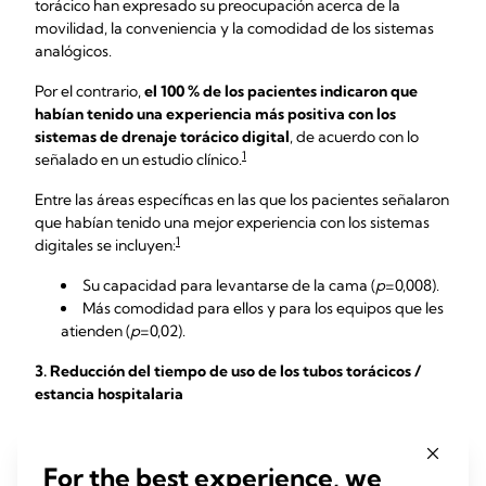
torácico han expresado su preocupación acerca de la
movilidad, la conveniencia y la comodidad de los sistemas
analógicos.
Por el contrario,
el 100 % de los pacientes indicaron que
habían tenido una experiencia más positiva con los
sistemas de drenaje torácico digital
, de acuerdo con lo
1
señalado en un estudio clínico.
Entre las áreas específicas en las que los pacientes señalaron
que habían tenido una mejor experiencia con los sistemas
1
digitales se incluyen:
Su capacidad para levantarse de la cama (
p
=0,008).
Más comodidad para ellos y para los equipos que les
atienden (
p
=0,02).
3. Reducción del tiempo de uso de los tubos torácicos /
estancia hospitalaria
Con los sistemas de drenaje torácico digital, los equipos de
atención pueden determinar de un modo más preciso el
For the best experience, we
momento adecuado para retirar el drenaje, lo que supone