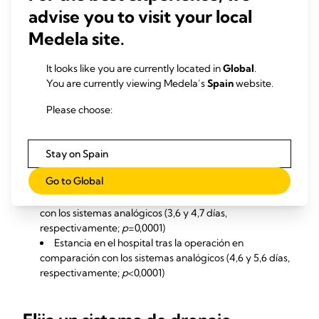
un menor tiempo de uso del tubo torácico en comparación
advise you to visit your local
con lo que sucede con los sistemas analógicos. Como
Medela site.
consecuencia, la estancia del paciente en el hospital se
reduce de forma significativa, así como los costes sanitarios
It looks like you are currently located in
Global
.
asociados.
You are currently viewing Medela’s
Spain
website.
En líneas generales, los sistemas de drenaje torácico digital
Please choose:
ofrecieron valores notablemente inferiores en los
1
siguientes apartados:
Duración de las fugas de aire en comparación con los
Stay on Spain
sistemas analógicos (1,0 y 2,2 días,
Go to Global
respectivamente;
p
=0,001)
Duración del uso del tubo torácico en comparación
con los sistemas analógicos (3,6 y 4,7 días,
respectivamente;
p
=0,0001)
Estancia en el hospital tras la operación en
comparación con los sistemas analógicos (4,6 y 5,6 días,
respectivamente;
p
<0,0001)