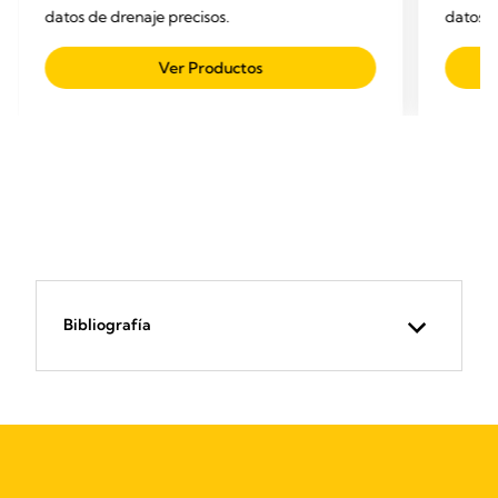
datos de drenaje precisos.
datos d
Ver Productos
Bibliografía