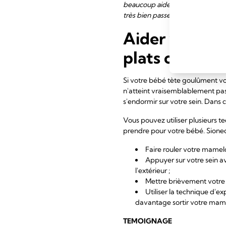
beaucoup aidée. D'une manière o
très bien passé et j'ai continué ju
Aider votre b
plats ou ombi
Si votre bébé tète goulûment vo
n'atteint vraisemblablement pas so
s'endormir sur votre sein. Dans
Vous pouvez utiliser plusieurs 
prendre pour votre bébé. Sioned 
Faire rouler votre mamelo
Appuyer sur votre sein a
l'extérieur ;
Mettre brièvement votre 
Utiliser la technique d'ex
davantage sortir votre mam
TEMOIGNAGE