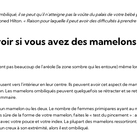
biliqué, il se peut qu'il n'atteigne pas la voûte du palais de votre bébé 
ioned Hilton.
« Raison pour laquelle il peut avoir des difficultés à prendre 
ir si vous avez des mamelons 
nt pas beaucoup de l'aréole (la zone sombre qui les entoure) même lors
sent vers l'intérieur en leur centre. Ils peuvent avoir cet aspect de m
on. Les mamelons ombiliqués peuvent quelquefois se rétracter et se ret
mammaire.
er un mamelon ou les deux. Le nombre de femmes primipares ayant au
pas sûre de la forme de votre mamelon, faites le « test du pincement »
 avec votre pouce et votre index. La plupart des mamelons ressortiront. 
 un creux à son extrémité, alors il est ombiliqué.