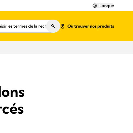
Langue
Où trouver nos produits
lons
rcés