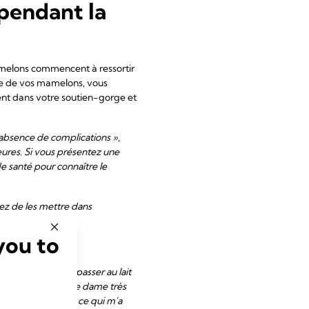
pendant la
melons commencent à ressortir
orme de vos mamelons, vous
ment dans votre soutien-gorge et
absence de complications »
,
eures. Si vous présentez une
e santé pour connaître le
ez de les mettre dans
you to
s sur le point de passer au lait
Leche League et une dame très
s forme-mamelons, ce qui m'a