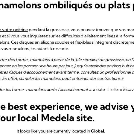
mamelons ombiliqués ou plats 
 votre poitrine
pendant la grossesse, vous pouvez trouver que vos ma
et si vous vous inquiétez sur les difficultés d'allaitement liées à la f
lons
. Ces disques en silicone souples et flexibles s'intègrent discrète
 vos mamelons, les aidant à ressortir.
er des forme-mamelons à partir de la 32e semaine de grossesse, en l'
cez en les portant une heure par jour, jusqu'à atteindre environ huit h
utres risques d'accouchement avant terme, consultez un professionnel d
. En effet, stimuler les mamelons peut entraîner des contractions.»
ter les forme-mamelons après l'accouchement »
, ajoute-t-elle.
« Essay
0 minutes avant d'allaiter. »
he best experience, we advise 
your local Medela site.
, après deux ou trois semaines à tenter de mettre mon bébé au sein, j'étai
aman d'un enfant résidant en Allemagne.
« J'ai demandé de l'aide à La 
 visite et m'a encouragée à continuer. Elle m'a conseillé d'essayer le
It looks like you are currently located in
Global
.