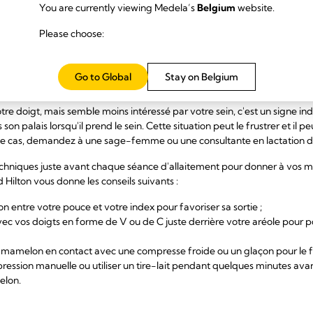
u d'une autre, mon petit garçon a commencé à comprendre comment fair
You are currently viewing Medela’s
Belgium
website.
squ'à ses 21 mois. »
Please choose:
ébé à prendre le sein avec de
liqués
Go to Global
Stay on Belgium
tre doigt, mais semble moins intéressé par votre sein, c'est un signe 
n palais lorsqu'il prend le sein. Cette situation peut le frustrer et il p
 ce cas, demandez à une sage-femme ou une consultante en lactation de v
techniques juste avant chaque séance d'allaitement pour donner à vos 
Hilton vous donne les conseils suivants :
n entre votre pouce et votre index pour favoriser sa sortie ;
vec vos doigts en forme de V ou de C juste derrière votre aréole pour
mamelon en contact avec une compresse froide ou un glaçon pour le fair
pression manuelle ou utiliser un tire-lait pendant quelques minutes avant
elon.