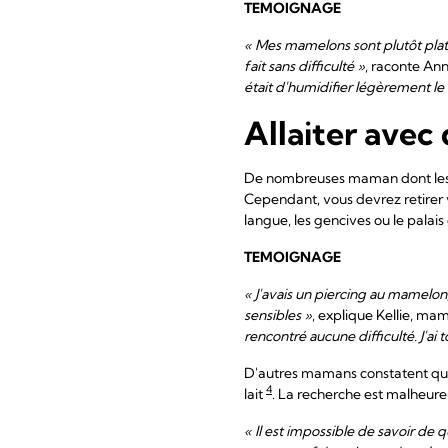
TEMOIGNAGE
« Mes mamelons sont plutôt plats
fait sans difficulté »
, raconte An
était d'humidifier légèrement le b
Allaiter avec
De nombreuses maman dont les ma
Cependant, vous devrez retirer v
langue, les gencives ou le palai
TEMOIGNAGE
« J'avais un piercing au mamelon,
sensibles »
, explique Kellie, m
rencontré aucune difficulté. J'a
D'autres mamans constatent que l
4
lait
. La recherche est malheur
« Il est impossible de savoir de q