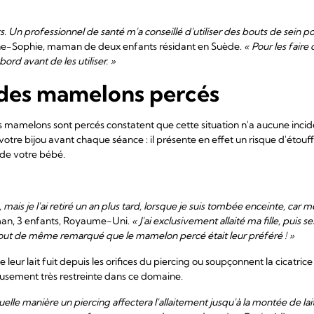
. Un professionnel de santé m'a conseillé d'utiliser des bouts de sein p
ne-Sophie, maman de deux enfants résidant en Suède.
« Pour les faire
ord avant de les utiliser. »
 des mamelons percés
melons sont percés constatent que cette situation n'a aucune incidenc
otre bijou avant chaque séance : il présente en effet un risque d'étouf
s de votre bébé.
 mais je l'ai retiré un an plus tard, lorsque je suis tombée enceinte, car 
aman, 3 enfants, Royaume-Uni.
« J'ai exclusivement allaité ma fille, puis se
i tout de même remarqué que le mamelon percé était leur préféré ! »
eur lait fuit depuis les orifices du piercing ou soupçonnent la cicatric
eusement très restreinte dans ce domaine.
uelle manière un piercing affectera l'allaitement jusqu'à la montée de lai