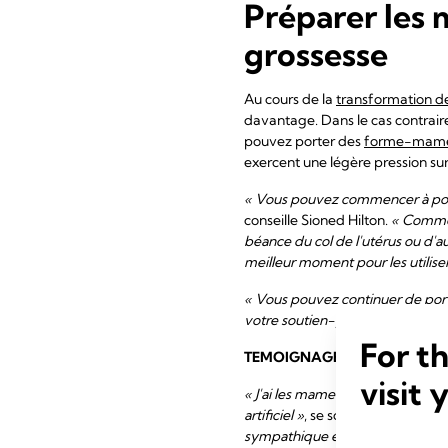
Préparer les 
grossesse
Au cours de la
transformation de
davantage. Dans le cas contraire 
pouvez porter des
forme-mame
exercent une légère pression sur
« Vous pouvez commencer à port
conseille Sioned Hilton.
« Commen
béance du col de l'utérus ou d'a
meilleur moment pour les utiliser
« Vous pouvez continuer de por
votre soutien-gorge entre 30 et 6
For t
TEMOIGNAGE
visit 
« J'ai les mamelons ombiliqués et
artificiel »
, se souvient Nina, m
sympathique est venue me rendre