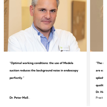
“Optimal working conditions: the use of Medela
“The sys
suction reduces the background noise in endoscopy
are extr
perfectly.”
splashin
quality.
Dr. Heik
Dr. Peter Maß
Practice
Specialist practice for outpatient endoscopy and
surgery