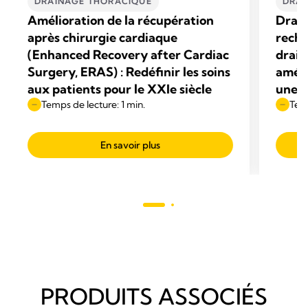
DRAINAGE THORACIQUE
DRAI
Amélioration de la récupération
Draino
après chirurgie cardiaque
reche
(Enhanced Recovery after Cardiac
drain
Surgery, ERAS) : Redéfinir les soins
améli
aux patients pour le XXIe siècle
une c
Temps de lecture: 1 min.
Temp
En savoir plus
PRODUITS ASSOCIÉS