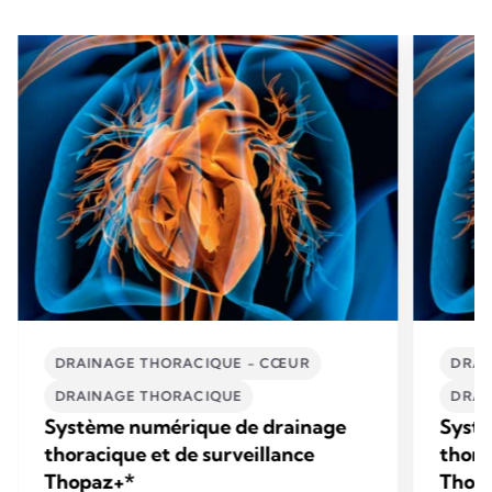
DRAINAGE THORACIQUE - CŒUR
DRAI
DRAINAGE THORACIQUE
DRAI
Système numérique de drainage
Syst
thoracique et de surveillance
thora
Thopaz+*
Thop