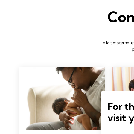
Con
Le lait maternel e
p
For t
visit 