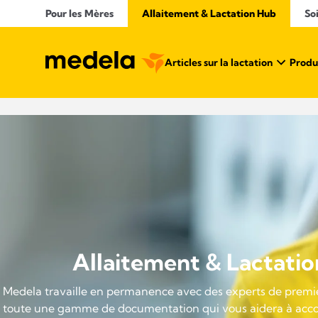
Pour les Mères
Allaitement & Lactation Hub
So
Articles sur la lactation
Produi
Allaitement & Lactati
Medela travaille en permanence avec des experts de premie
toute une gamme de documentation qui vous aidera à ac