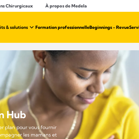
ins Chirurgicaux
À propos de Medela
ts & solutions
Formation professionnelle
Beginnings - Revue
Serv
on Hub
r plan pour vous fournir
compagner les mamans et