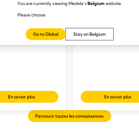
You are currently viewing Medela’s
Belgium
website.
ATION EFFICACE
BIENFAITS DU LAIT MATE
Please choose:
 éclairé –
Médicaments et allai
entions d’initiation
Temps de lecture: 2 min.
ce
Go to Global
Stay on Belgium
s de lecture: 3 min.
En savoir plus
En savoir plus
Parcourir toutes les connaissances