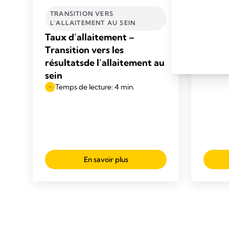
TRANSITION VERS
INITI
L’ALLAITEMENT AU SEIN
Choix
Taux d’allaitement –
Interv
Transition vers les
effica
résultatsde l’allaitement au
Temp
sein
Temps de lecture: 4 min.
En savoir plus