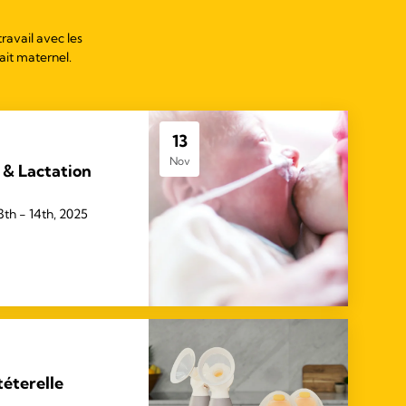
ravail avec les
lait maternel.
13
Nov
 & Lactation
th - 14th, 2025
 téterelle