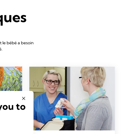
ques
nt le bébé a besoin
é.
you to