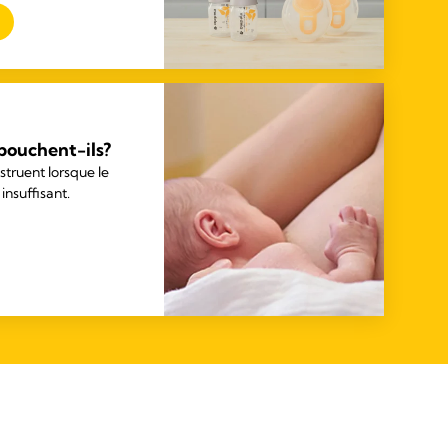
bouchent-ils?
truent lorsque le
 insuffisant.