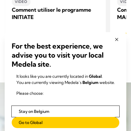
VIDÉO
VIDÉ
Comment utiliser le programme
Comme
INITIATE
MAIN
Regarder maintenant
For the best experience, we
advise you to visit your local
Medela site.
It looks like you are currently located in
Global
.
You are currently viewing Medela’s
Belgium
website.
Please choose:
Stay on Belgium
Go to Global