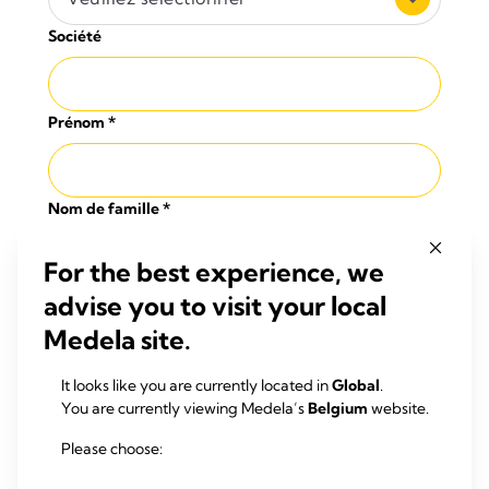
Société
Prénom
*
Nom de famille
*
For the best experience, we
Adresse
*
advise you to visit your local
Medela site.
Code postal
*
It looks like you are currently located in
Global
.
You are currently viewing Medela’s
Belgium
website.
Please choose:
Ville
*