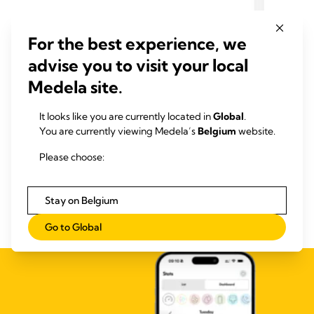
o
s
For the best experience, we
s
advise you to visit your local
e
i
Medela site.
n
s
It looks like you are currently located in
Global
.
You are currently viewing Medela’s
Belgium
website.
Please choose:
Stay on Belgium
Parcourir tous les articles
Go to Global