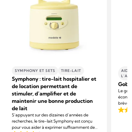
SYMPHONY ET SETS
TIRE-LAIT
AIDE
L'AL
Symphony : tire-lait hospitalier et
Gobel
de location permettant de
Le gobe
stimuler, d’amplifier et de
économi
maintenir une bonne production
brève 
de lait
nutriti
3.0
S’appuyant sur des dizaines d’années de
sur
recherches, le tire-lait Symphony est conçu
5
pour vous aider à exprimer suffisamment de