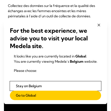
Collectez des données sur la fréquence et la qualité des
échanges avec les femmes enceintes et les mères
périnatales à l’aide d’un outil de collecte de données.
Les stratégies de mesure des bonnes pratiques incluent
For the best experience, we
l’audit des dossiers médicaux des mères et des nourrissons
afin de
advise you to visit your local
Medela site.
vérifier si des échanges sur l'allaitement et le lait de la
mère pour le nourrisson en service de néonatologie ont
eu lieu avant l’accouchement
It looks like you are currently located in
Global
.
vérifier si des échanges sur l'allaitement et le lait de la
You are currently viewing Medela’s
Belgium
website.
mère pour le nourrisson en néonatologie ont eu lieu
Please choose:
après l’accouchement
Stay on Belgium
Go to Global