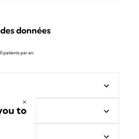
r des données
 patients par an.
you to