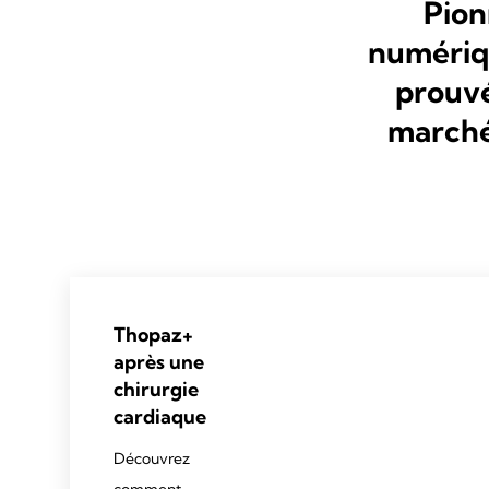
Pion
numériqu
prouvé
marché
Thopaz+
après une
chirurgie
cardiaque
Découvrez