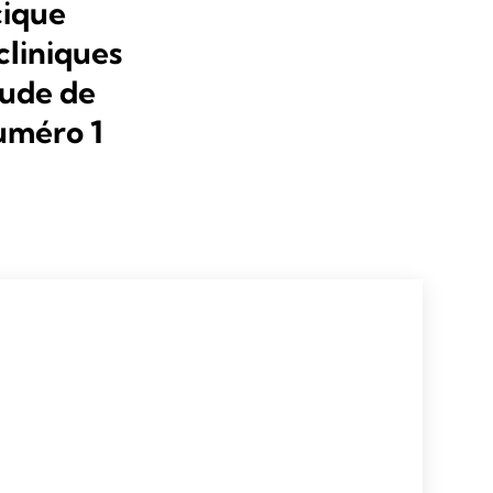
cique
cliniques
tude de
uméro 1