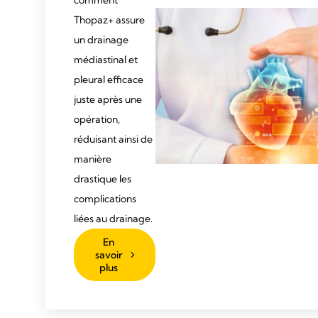
comment
Thopaz+ assure
un drainage
médiastinal et
pleural efficace
juste après une
opération,
réduisant ainsi de
manière
drastique les
complications
liées au drainage.
En
savoir
plus