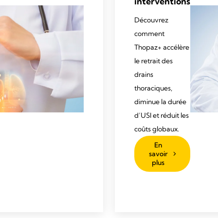
interventions
Découvrez
comment
Thopaz+ accélère
le retrait des
drains
thoraciques,
diminue la durée
d’USI et réduit les
coûts globaux.
En
savoir
plus