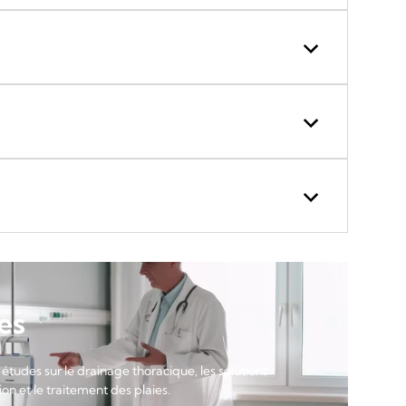
es
 études sur le drainage thoracique, les solutions
on et le traitement des plaies.