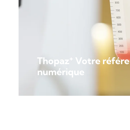
+
Thopaz
Votre référe
numérique