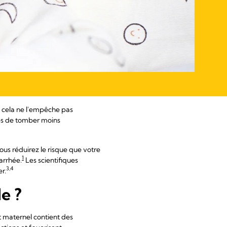
e cela ne l'empêche pas
tés de tomber moins
ous réduirez le risque que votre
1
arrhée.
Les scientifiques
3,4
r.
de ?
t maternel contient des