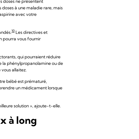
les doses ne présentent
 doses à une maladie rare, mais
aspirine avec votre
10
andés.
Les directives et
 pourra vous fournir
torants, qui pourraient réduire
de la phénylpropanolamine ou de
vous allaitez.
 votre bébé est prématuré,
e prendre un médicament lorsque
leure solution », ajoute-t-elle.
x à long