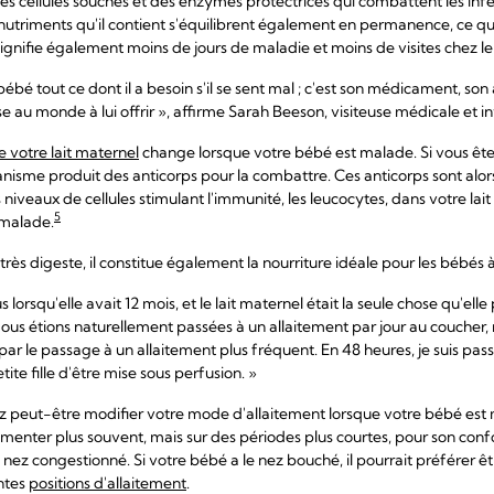
des cellules souches et des enzymes protectrices qui combattent les infe
nutriments qu'il contient s'équilibrent également en permanence, ce qu
signifie également moins de jours de maladie et moins de visites chez 
ébé tout ce dont il a besoin s'il se sent mal ; c'est son médicament, son 
ose au monde à lui offrir », affirme Sarah Beeson, visiteuse médicale et
 votre lait maternel
change lorsque votre bébé est malade. Si vous ête
anisme produit des anticorps pour la combattre. Ces anticorps sont alo
 niveaux de cellules stimulant l'immunité, les leucocytes, dans votre l
5
 malade.
très digeste, il constitue également la nourriture idéale pour les bébés 
s lorsqu'elle avait 12 mois, et le lait maternel était la seule chose qu'ell
s étions naturellement passées à un allaitement par jour au coucher, mai
 par le passage à un allaitement plus fréquent. En 48 heures, je suis pa
tite fille d'être mise sous perfusion. »
peut-être modifier votre mode d'allaitement lorsque votre bébé est ma
enter plus souvent, mais sur des périodes plus courtes, pour son confort
nez congestionné. Si votre bébé a le nez bouché, il pourrait préférer être
entes
positions d'allaitement
.