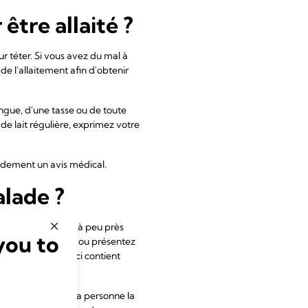
être allaité ?
our téter. Si vous avez du mal à
de l'allaitement afin d'obtenir
ngue, d'une tasse ou de toute
e lait régulière, exprimez votre
pidement un avis médical.
alade ?
si vous souffrez d'à peu près
you to
u de vomissements, ou présentez
 maternel, celui-ci contient
é, votre bébé est la personne la