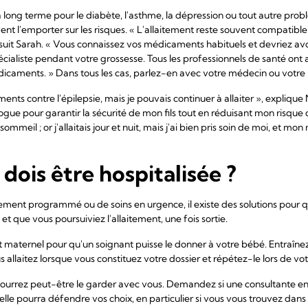
 long terme pour le diabète, l'asthme, la dépression ou tout autre prob
nt l'emporter sur les risques. « L'allaitement reste souvent compatible
suit Sarah. « Vous connaissez vos médicaments habituels et devriez avoi
cialiste pendant votre grossesse. Tous les professionnels de santé on
édicaments. » Dans tous les cas, parlez-en avec votre médecin ou votre
ts contre l'épilepsie, mais je pouvais continuer à allaiter », expliqu
ologue pour garantir la sécurité de mon fils tout en réduisant mon risque 
eil ; or j'allaitais jour et nuit, mais j'ai bien pris soin de moi, et mon 
e dois être hospitalisée ?
ement programmé ou de soins en urgence, il existe des solutions pour 
 et que vous poursuiviez l'allaitement, une fois sortie.
t maternel pour qu'un soignant puisse le donner à votre bébé. Entraîne
 allaitez lorsque vous constituez votre dossier et répétez-le lors de vo
pourrez peut-être le garder avec vous. Demandez si une consultante en l
ou elle pourra défendre vos choix, en particulier si vous vous trouvez dans