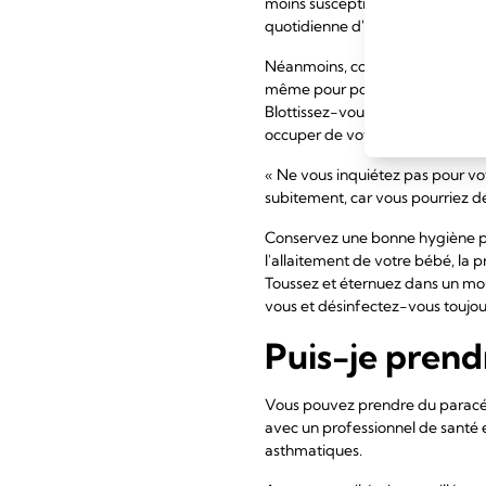
moins susceptible d'attraper votr
quotidienne d'anticorps protecte
Néanmoins, continuer à allaiter 
même pour pouvoir prendre soi
Blottissez-vous dans votre cana
occuper de votre bébé s'ils en on
« Ne vous inquiétez pas pour vot
subitement, car vous pourriez d
Conservez une bonne hygiène po
l'allaitement de votre bébé, la
Toussez et éternuez dans un mou
vous et désinfectez-vous toujou
Puis-je prend
Vous pouvez prendre du paracéta
avec un professionnel de santé 
asthmatiques.