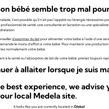
mon bébé semble trop mal pour 
alade, il est possible qu'il n'ait pas l'appétit ou l'énergie nécessaires p
professionnel de santé, une consultante en lactation ou une spécialiste 
ydratation.
nseiller
d'exprimer du lait
pour alimenter votre bébé à l'aide d'une seri
demande le moins d'effort à votre bébé. Pour maintenir une production d
eriez normalement votre bébé.
nt à la santé ou l'absorption de lait de votre bébé, prenez toujours ra
uer à allaiter lorsque je suis m
e que vous avez envie de faire, mais mieux vaut continuer l'allaitement 
he best experience, we advise 
te. Si vous souffrez d'un rhume, de la grippe, de fièvre, de diarrhée o
r comme d'habitude. Votre bébé n'attrapera pas votre maladie par le lait
your local Medela site.
ant de réduire ses risques de contracter votre maladie.
nt est non seulement sûr, mais c'est également une bonne idée. En réalit
It looks like you are currently located in
Global
.