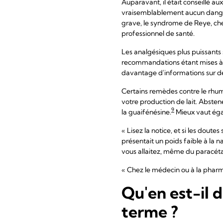
Auparavant, il était conseillé a
vraisemblablement aucun danger
grave, le syndrome de Reye, chez
professionnel de santé.
Les analgésiques plus puissants
recommandations étant mises à 
davantage d'informations sur de
Certains remèdes contre le rhum
votre production de lait. Abst
9
la guaifénésine.
Mieux vaut éga
« Lisez la notice, et si les dout
présentait un poids faible à la
vous allaitez, même du paracét
« Chez le médecin ou à la pharma
Qu'en est-il
terme ?