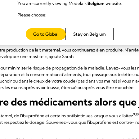
e rhume ou votre mal de ventre, car il a déjà été en contact étroit avec 
You are currently viewing Medela’s
Belgium
website.
urs grâce à votre lait », affirme Sarah Beeson.
Please choose:
lorsque l'on est malade peut s'avérer particulièrement fatigant. Vous 
n de votre bébé. Buvez beaucoup, mangez quand vous le pouvez et 
pé avec votre bébé quelques jours et demandez à votre famille ou à vo
Go to Global
Stay on Belgium
t la possibilité afin de vous concentrer sur votre guérison.
re production de lait maternel, vous continuerez à en produire. N'arrête
évelopper une mastite », ajoute Sarah.
ur minimiser le risque de propagation de la maladie. Lavez-vous les 
 préparation et la consommation d'aliments, tout passage aux toilettes 
choir ou dans le creux de votre coude (pas dans vos mains) si vous n'a
rs les mains après avoir toussé, éternué ou après vous être mouchée.
re des médicaments alors que j'
9,10
mol, de l'ibuprofène et certains antibiotiques lorsque vous allaitez
et respectiez le dosage. Souvenez-vous que l'ibuprofène est contre-in