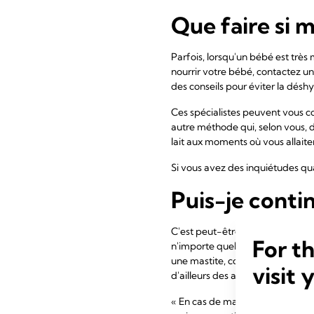
Que faire si 
Parfois, lorsqu'un bébé est très m
nourrir votre bébé, contactez un 
des conseils pour éviter la désh
Ces spécialistes peuvent vous co
autre méthode qui, selon vous, 
lait aux moments où vous allait
Si vous avez des inquiétudes qua
Puis-je contin
C'est peut-être la dernière chos
For t
n'importe quelle maladie couran
une mastite, continuez à allaite
visit 
d'ailleurs des anticorps permett
« En cas de maladie, l'allaiteme