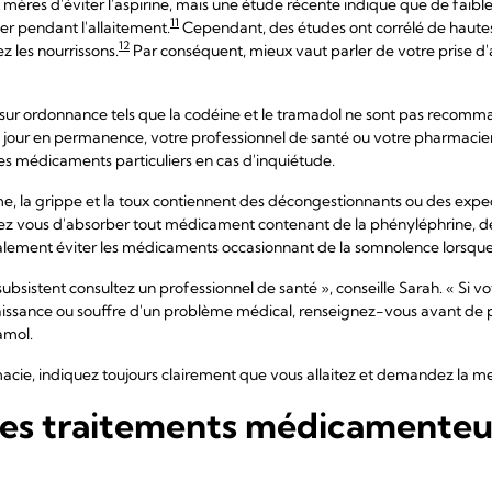
ux mères d'éviter l'aspirine, mais une étude récente indique que de faib
11
 pendant l'allaitement.
Cependant, des études ont corrélé de hautes
12
 les nourrissons.
Par conséquent, mieux vaut parler de votre prise d'
 sur ordonnance tels que la codéine et le tramadol ne sont pas recomm
jour en permanence, votre professionnel de santé ou votre pharmacien
s médicaments particuliers en cas d'inquiétude.
e, la grippe et la toux contiennent des décongestionnants ou des expec
enez vous d'absorber tout médicament contenant de la phényléphrine, 
lement éviter les médicaments occasionnant de la somnolence lorsque 
es subsistent consultez un professionnel de santé », conseille Sarah. « Si
 naissance ou souffre d'un problème médical, renseignez-vous avant d
amol.
cie, indiquez toujours clairement que vous allaitez et demandez la meil
 des traitements médicamenteu