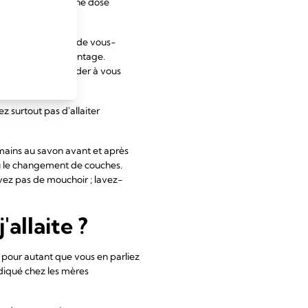
vous et il reçoit une dose
devez prendre soin de vous-
reposez-vous davantage.
s amis de vous aider à vous
z surtout pas d'allaiter
mains au savon avant et après
ou le changement de couches.
vez pas de mouchoir ; lavez-
allaite ?
pour autant que vous en parliez
diqué chez les mères