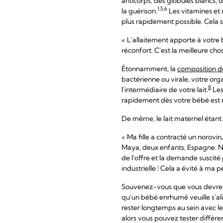
anticorps, des globules blancs, 
1,5,6
la guérison.
Les vitamines et 
plus rapidement possible. Cela 
« L'allaitement apporte à votre b
réconfort. C'est la meilleure ch
Étonnamment, la
composition de
bactérienne ou virale, votre org
8
l'intermédiaire de votre lait.
Les
rapidement dès votre bébé est
De même, le lait maternel étant 
« Ma fille a contracté un noroviru
Maya, deux enfants, Espagne. Nou
de l'offre et la demande suscité
industrielle ! Cela a évité à ma pe
Souvenez-vous que vous devrez 
qu'un bébé enrhumé veuille s'alim
rester longtemps au sein avec le 
alors vous pouvez tester différ