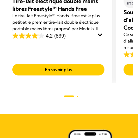
Tire-lait électrique double mains
ETD'
libres Freestyle™ Hands Free
Souti
Le tire-lait Freestyle™ Hands-free est le plus
d’all
petit et le premier tire-lait double électrique
Cool
portable mains libres proposé par Medela. Il
Ce sout
est conçu pour vous permettre de mener vos
4.2
(839)
4.2
d’allai
activités tout en exprimant votre lait.
sur
respira
5
et d’un
4.3
rapide 
étoiles.
sur
tempéra
839
En savoir plus
5
assuran
avis
étoiles
160
avis