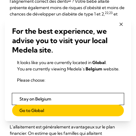
21
l'alignement correct des dents
? Votre bébé allaité
présente également moins de risques d'obésité et moins de
22,23
chances de développer un diabète de type 1 et 2,
et
24,25
certains cancers
au cours de sa vie. En savoir plus sur
les
avantages de l'allaitement pour les bébés
.
For the best experience, we
26
En outre, allaiter brûle jusqu'à 500 calories par jour,
ce qui
advise you to visit your local
peut vous aider à perdre plus rapidement du poids après la
Medela site.
naissance. Et plus longtemps vous allaitez, plus vous
diminuez le risque de développer des cancers
It looks like you are currently located in
Global
.
27
28
29
du sein,
de l'utérus
et des ovaires,
des
You are currently viewing Medela’s
Belgium
website.
30
22
maladies cardiaques,
et un diabète de type 2
. En savoir
plus sur les
avantages de l'allaitement pour les mères
.
Please choose:
Allaitement ou lait
artificiel : avantages
Stay on Belgium
pratiques
Go to Global
L'allaitement est généralement avantageux sur le plan
financier. On estime que les familles qui allaitent