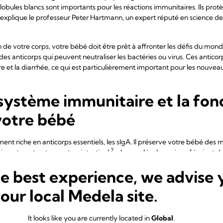
lobules blancs sont importants pour les réactions immunitaires. Ils prot
explique le professeur Peter Hartmann, un expert réputé en science de l
 de votre corps, votre bébé doit être prêt à affronter les défis du mond
es anticorps qui peuvent neutraliser les bactéries ou virus. Ces anticor
e et la diarrhée, ce qui est particulièrement important pour les nouvea
e système immunitaire et la fon
votre bébé
ment riche en anticorps essentiels, les sIgA. Il préserve votre bébé des
2
issant son tractus gastro-intestinal.
« Les molécules qui conféraient d
nt par le sang vers le sein, où elles se combinent pour former les sIgA a
he best experience, we advise 
eur Hartmann. « Les sIgA se concentrent dans le mucus tapissant l'esto
s maladies déjà contractées par la mère. »
your local Medela site.
he en autres composants immunologiques et facteurs de croissance qui
ntestins de votre bébé. En parallèle, les prébiotiques du colostrum ali
It looks like you are currently located in
Global
.
3
omac de votre bébé.