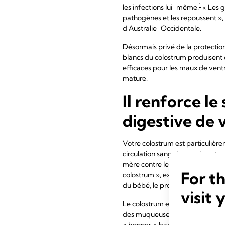
1
les infections lui-même.
« Les g
pathogènes et les repoussent », 
d'Australie-Occidentale.
Désormais privé de la protection
blancs du colostrum produisent d
efficaces pour les maux de ventr
mature.
Il renforce l
digestive de 
Votre colostrum est particulière
circulation sanguine, mais en tap
mère contre les infections migre
For t
colostrum », explique le profess
du bébé, le protégeant contre le
visit 
Le colostrum est également ric
des muqueuses protectrices des i
« bonnes » bactéries dans l'est