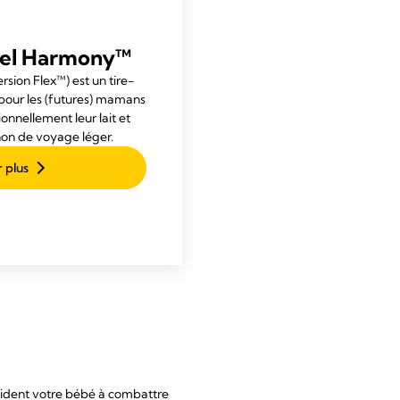
nuel Harmony™
rsion Flex™) est un tire-
 pour les (futures) mamans
ionnellement leur lait et
on de voyage léger.
r plus
t aident votre bébé à combattre