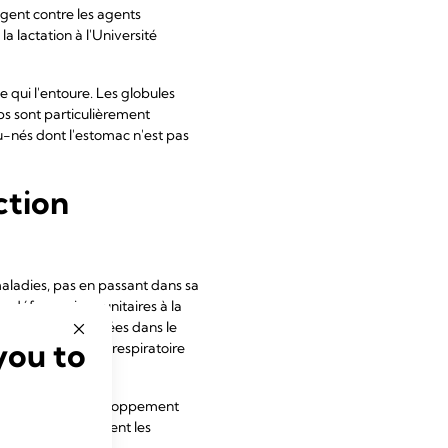
ègent contre les agents
a lactation à l'Université
e qui l'entoure. Les globules
ps sont particulièrement
u-nés dont l'estomac n'est pas
ction
 maladies, pas en passant dans sa
es défenses immunitaires à la
vant d'être sécrétées dans le
you to
mac et le système respiratoire
 stimulent le développement
mentent et favorisent les