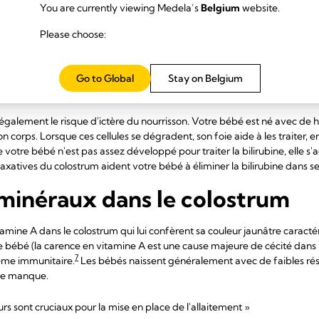
You are currently viewing Medela’s
Belgium
website.
contribue à prévenir l'ictère
Please choose:
ux de ventre, le colostrum agit comme un laxatif qui favorise des selles 
Go to Global
Stay on Belgium
e qu'il a ingéré lorsqu'il était dans votre utérus, sous la forme de méco
 également le risque d'ictère du nourrisson. Votre bébé est né avec de 
n corps. Lorsque ces cellules se dégradent, son foie aide à les traiter, 
e votre bébé n'est pas assez développé pour traiter la bilirubine, elle 
axatives du colostrum aident votre bébé à éliminer la bilirubine dans ses
minéraux dans le colostrum
tamine A dans le colostrum qui lui confèrent sa couleur jaunâtre caractér
e bébé (la carence en vitamine A est une cause majeure de cécité dans
7
ème immunitaire.
Les bébés naissent généralement avec de faibles rés
ce manque.
urs sont cruciaux pour la mise en place de l'allaitement »