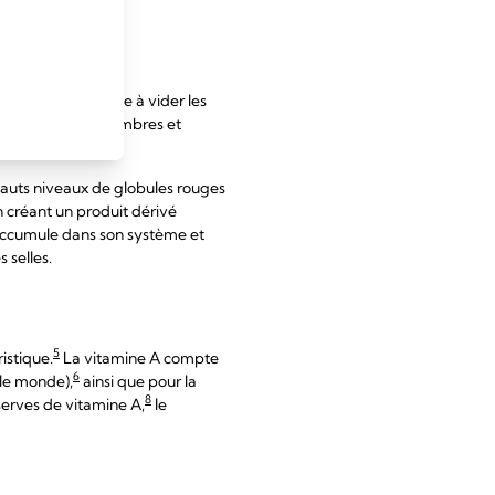
fréquentes. Il aide à vider les
nium, des selles sombres et
hauts niveaux de globules rouges
en créant un produit dérivé
s'accumule dans son système et
 selles.
5
istique.
La vitamine A compte
6
 le monde),
ainsi que pour la
8
erves de vitamine A,
le