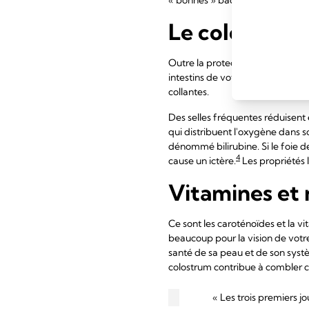
Le colostrum 
Outre la protection contre les ma
intestins de votre bébé de tout c
collantes.
Des selles fréquentes réduisent
qui distribuent l'oxygène dans so
dénommé bilirubine. Si le foie d
4
cause un ictère.
Les propriétés l
Vitamines et 
Ce sont les caroténoïdes et la vi
beaucoup pour la vision de votr
santé de sa peau et de son syst
colostrum contribue à combler 
« Les trois premiers jo