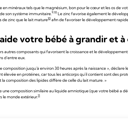
 en minéraux tels que le magnésium, bon pour le cœur et les os de votre
9,10
de son système immunitaire.
Le zinc favorise également le développ
10
s de zinc que le lait mature
afin de favoriser le développement rapid
aide votre bébé à grandir et à
urs autres composants qui favorisent la croissance et le développement 
ns d'entre eux.
 composition jusqu'à environ 30 heures après la naissance », déclare le
élevée en protéines, car tous les anticorps qu'il contient sont des proté
t la composition des lipides diffère de celle du lait mature. »
e une composition similaire au liquide amniotique (que votre bébé a dé
11
vers le monde extérieur.