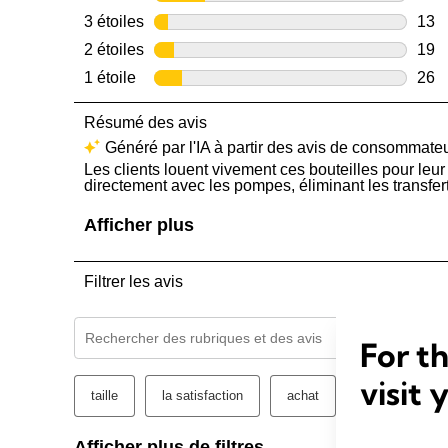
For t
visit 