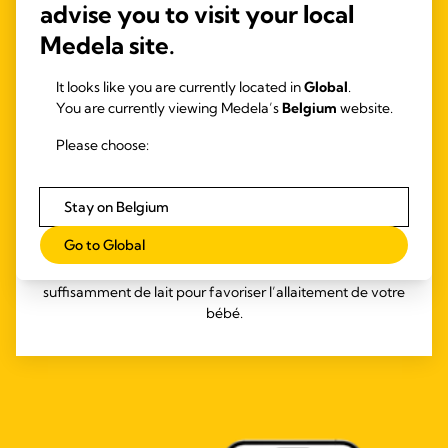
advise you to visit your local
Medela site.
It looks like you are currently located in
Global
.
You are currently viewing Medela’s
Belgium
website.
Please choose:
4.2
(79)
Symphony : tire-lait hospitalier et de
Stay on Belgium
location
Go to Global
S’appuyant sur des dizaines d’années de recherches, le
tire-lait Symphony est conçu pour vous aider à exprimer
suffisamment de lait pour favoriser l’allaitement de votre
bébé.