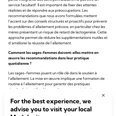
service facultatif. Il est important de fixer des attentes
réalistes et de répondre aux préoccupations. Les
recommandations que nous avons formulées mettent
l’accent sur des conseils structurés et proactifs pour prévenir
les problèmes d’allaitement précoce, en particulier chez les
mères présentant un risque de retard de lactogenèse. Cette
approche permet de réduire les supplémentations inutiles et
d’améliorer la réussite de l’allaitement.
Comment les sages-femmes doivent-elles mettre en
œuvre les recommandations dans leur pratique
quotidienne ?
Les sages-femmes jouent un rôle clé dans le soutien à
l’allaitement. La mise en œuvre implique une formation de
routine à l’allaitement pour garantir des pratiques
standardisées et fondées sur des preuves, ainsi qu’un
soutien pratique dans les premières heures suivant la
For the best experience, we
naissance pour garantir une prise du sein et un
positionnement optimaux. Nous devons également veiller à
advise you to visit your local
ce que les sages-femmes libérales assurent un suivi