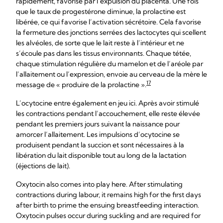
rapidement, favorisé par l’expulsion du placenta. Une fois
que le taux de progestérone diminue, la prolactine est
libérée, ce qui favorise l’activation sécrétoire. Cela favorise
la fermeture des jonctions serrées des lactocytes qui scellent
les alvéoles, de sorte que le lait reste à l’intérieur et ne
s’écoule pas dans les tissus environnants. Chaque tétée,
chaque stimulation régulière du mamelon et de l’aréole par
l’allaitement ou l’expression, envoie au cerveau de la mère le
17
message de « produire de la prolactine ».
L’ocytocine entre également en jeu ici. Après avoir stimulé
les contractions pendant l’accouchement, elle reste élevée
pendant les premiers jours suivant la naissance pour
amorcer l’allaitement. Les impulsions d’ocytocine se
produisent pendant la succion et sont nécessaires à la
libération du lait disponible tout au long de la lactation
(éjections de lait).
Oxytocin also comes into play here. After stimulating
contractions during labour, it remains high for the first days
after birth to prime the ensuing breastfeeding interaction.
Oxytocin pulses occur during suckling and are required for