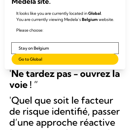
Medela site.
rigoureux après la sortie de l’hôpital. La collaboration entre
professionnels est essentielle ici. Il nous faut collaborer pour
identifier précocement les mères à risque, pour veiller à
It looks like you are currently located in
Global
.
garantir un soutien immédiat et continu.
You are currently viewing Medela’s
Belgium
website.
Please choose:
Stay on Belgium
Go to Global
Ne tardez pas - ouvrez la
voie !
Quel que soit le facteur
de risque identifié, passer
d’une approche réactive