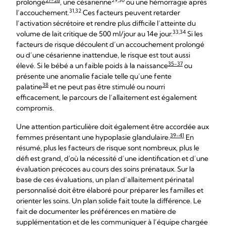
27-28
29,30
prolongé
, une césarienne
ou une hémorragie après
31,32
l’accouchement.
Ces facteurs peuvent retarder
l’activation sécrétoire et rendre plus difficile l’atteinte du
33,34
volume de lait critique de 500 ml/jour au 14e jour.
Si les
facteurs de risque découlent d’un accouchement prolongé
ou d’une césarienne inattendue, le risque est tout aussi
35-37
élevé. Si le bébé a un faible poids à la naissance
ou
présente une anomalie faciale telle qu’une fente
38
palatine
et ne peut pas être stimulé ou nourri
efficacement, le parcours de l’allaitement est également
compromis.
Une attention particulière doit également être accordée aux
39-41
femmes présentant une hypoplasie glandulaire.
En
résumé, plus les facteurs de risque sont nombreux, plus le
défi est grand, d'où la nécessité d’une identification et d’une
évaluation précoces au cours des soins prénataux. Sur la
base de ces évaluations, un plan d’allaitement périnatal
personnalisé doit être élaboré pour préparer les familles et
orienter les soins. Un plan solide fait toute la différence. Le
fait de documenter les préférences en matière de
supplémentation et de les communiquer à l’équipe chargée