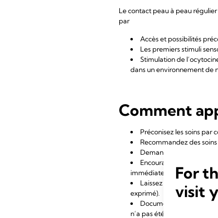
Le contact peau à peau régulier 
par
Accès et possibilités préc
Les premiers stimuli senso
Stimulation de l’ocytocin
dans un environnement de né
Comment appli
Préconisez les soins par
Recommandez des soins 
Demandez aux parents de 
Encouragez et soutenez la
For t
immédiatement après.
Laissez la mère proposer 
visit 
exprimé).
Documentez tous les soins
n’a pas été réalisée dans le 