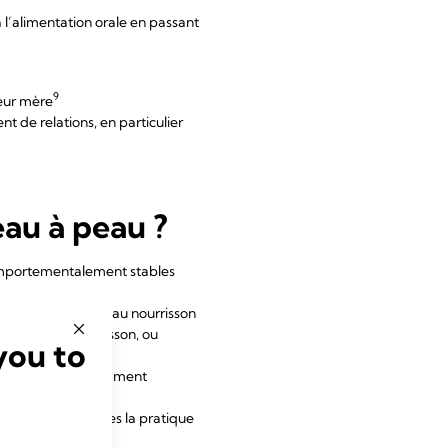
 l’alimentation orale en passant
9
leur mère
ent de relations, en particulier
au à peau ?
comportementalement stables
tact peau à peau au nourrisson
au avec le nourrisson, ou
you to
u à peau (lait récemment
ons pour lesquelles la pratique