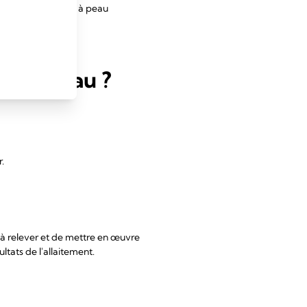
s par contact peau à peau
e.
au à peau ?
.
s à relever et de mettre en œuvre
ltats de l'allaitement.