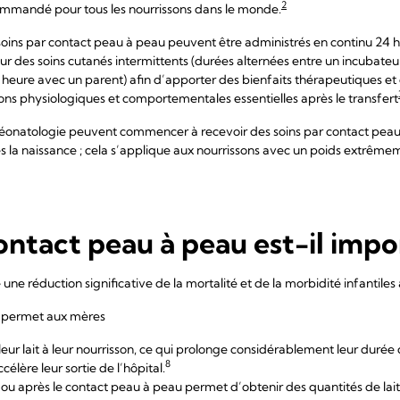
2
ommandé pour tous les nourrissons dans le monde.
 soins par contact peau à peau peuvent être administrés en continu 24 
our des soins cutanés intermittents (durées alternées entre un incubateur
eure avec un parent) afin d’apporter des bienfaits thérapeutiques et
ctions physiologiques et comportementales essentielles après le transfert
 néonatologie peuvent commencer à recevoir des soins par contact peau 
 la naissance ; cela s’applique aux nourrissons avec un poids extrêmem
ontact peau à peau est-il impo
ne réduction significative de la mortalité et de la morbidité infantiles 
r permet aux mères
leur lait à leur nourrisson, ce qui prolonge considérablement leur durée 
8
célère leur sortie de l’hôpital.
ou après le contact peau à peau permet d’obtenir des quantités de lait