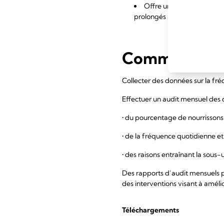
Offre un environnement d
prolongés à chaque visite par
Comment surve
Collecter des données sur la fr
Effectuer un audit mensuel des 
• du pourcentage de nourrissons 
• de la fréquence quotidienne et
• des raisons entraînant la sous-
Des rapports d’audit mensuels pe
des interventions visant à amélio
Téléchargements