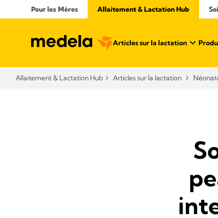
Pour les Mères
Allaitement & Lactation Hub
So
Articles sur la lactation
Produi
Allaitement & Lactation Hub
Articles sur la lactation
Néonato
So
pe
int