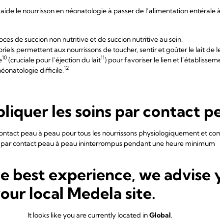
aide le nourrisson en néonatologie à passer de l’alimentation entérale à
oces de succion non nutritive et de succion nutritive au sein.
riels permettent aux nourrissons de toucher, sentir et goûter le lait de 
10
11
e
(cruciale pour l’éjection du lait
) pour favoriser le lien et l’établissem
12
onatologie difficile.
quer les soins par contact pe
 contact peau à peau pour tous les nourrissons physiologiquement et 
par contact peau à peau ininterrompus pendant une heure minimum
porter des vêtements qui favorisent l’administration de soins par con
 mère à exprimer son lait maternel lors des soins par contact peau à pe
he best experience, we advise 
le sein pour la succion non nutritive pendant les soins par contact pea
your local Medela site.
 par contact peau à peau en précisant la fréquence, la durée et les rais
It looks like you are currently located in
Global
.
journal de bord des pratiques de soutien à l’allaitement.