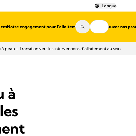
Langue
ices
Notre engagement pour l’allaitement
Où trouver nos pro
à peau – Transition vers les interventions d’allaitement au sein
u à
les
ment