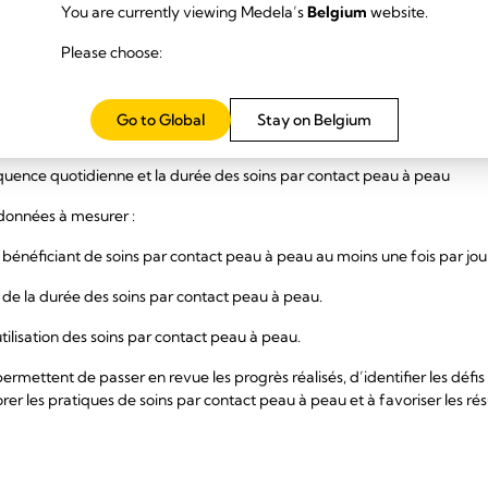
You are currently viewing Medela’s
Belgium
website.
e néonatologie permettant d’aider les parents à participer à des soin
entale grâce à des sièges confortables, de l’espace et un droit de visit
Please choose:
iller les soins par contact pe
Go to Global
Stay on Belgium
équence quotidienne et la durée des soins par contact peau à peau
données à mesurer :
bénéficiant de soins par contact peau à peau au moins une fois par jour
 de la durée des soins par contact peau à peau.
utilisation des soins par contact peau à peau.
rmettent de passer en revue les progrès réalisés, d’identifier les défi
rer les pratiques de soins par contact peau à peau et à favoriser les résu