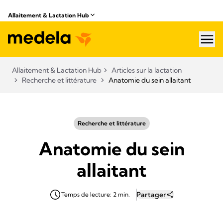
Allaitement & Lactation Hub
hea
Allaitement & Lactation Hub
Articles sur la lactation
Recherche et littérature
Anatomie du sein allaitant
Recherche et littérature
Anatomie du sein
allaitant
Partager
Temps de lecture: 2 min.