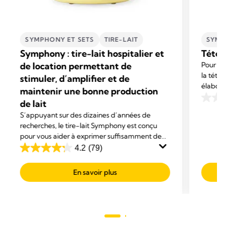
SYMPHONY ET SETS
TIRE-LAIT
SYMP
Symphony : tire-lait hospitalier et
Téter
de location permettant de
Pour un 
la téte
stimuler, d’amplifier et de
élaboré
maintenir une bonne production
répondr
de lait
0.0
sur
S’appuyant sur des dizaines d’années de
recherches, le tire-lait Symphony est conçu
5
pour vous aider à exprimer suffisamment de
étoiles
lait pour favoriser l’allaitement de votre bébé.
4.2
(79)
4.2
sur
En savoir plus
5
étoiles.
79
avis