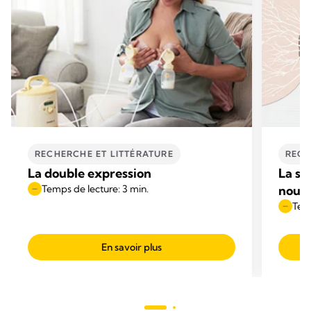
RECHERCHE ET LITTÉRATURE
RECH
La double expression
La sc
Temps de lecture: 3 min.
nourr
Temp
En savoir plus