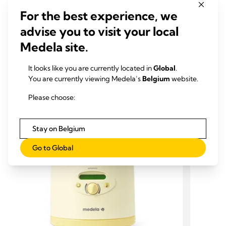
of 21 fully lactating women ...
For the best experience, we
Ramsay DT, Kent JC, Hartmann RA and Hartmann PE (2005)
advise you to visit your local
Journal of anatomy, 206:525-534
Medela site.
It looks like you are currently located in
Global
.
You are currently viewing Medela’s
Belgium
website.
PRODUITS ASSOCIÉS
Please choose:
Stay on Belgium
Go to Global