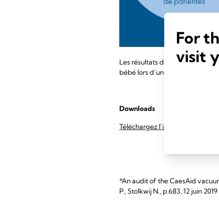
For t
visit 
Les résultats de cette étude su
bébé lors d’un accouchement pa
Downloads
Téléchargez l’infographie au fo
*An audit of the CaesAid vacuum
P., Stolkwij N., p.683, 12 juin 2019