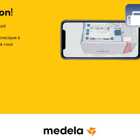
on!
oid
oracique à
 à vous