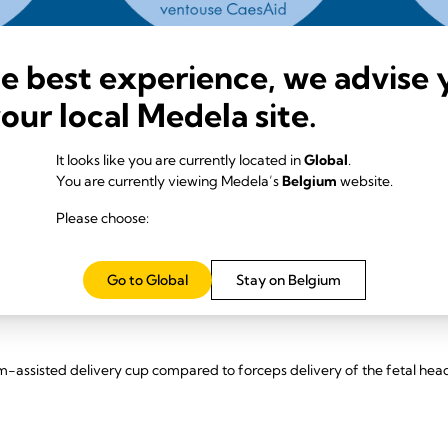
he best experience, we advise 
your local Medela site.
ggèrent que la
ventouse CaesAid est une alternative sûre et efficace a
r césarienne.
It looks like you are currently located in
Global
.
You are currently viewing Medela’s
Belgium
website.
Please choose:
rmat (pdf)
Go to Global
Stay on Belgium
-assisted delivery cup compared to forceps delivery of the fetal head