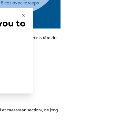
you to
u forceps
pour sortir la tête du
 at caesarean section›, de Jong