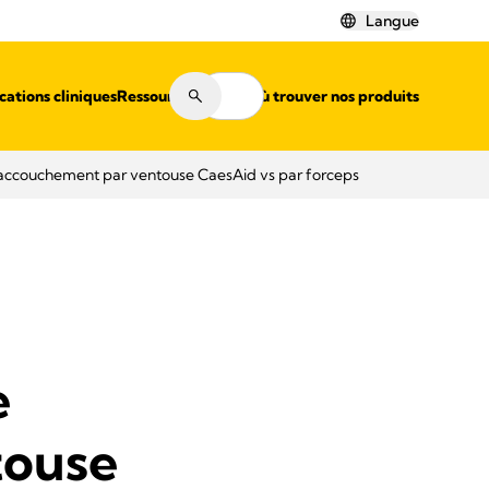
Langue
cations cliniques
Ressources
Où trouver nos produits
l’accouchement par ventouse CaesAid vs par forceps
e
touse