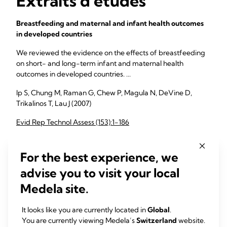
Extraits d'études
Breastfeeding and maternal and infant health outcomes
in developed countries
We reviewed the evidence on the effects of breastfeeding
on short- and long-term infant and maternal health
outcomes in developed countries. ...
Ip S, Chung M, Raman G, Chew P, Magula N, DeVine D,
Trikalinos T, Lau J (2007)
Evid Rep Technol Assess (153):1-186
For the best experience, we
An exclusively human milk-based diet is associated with a
advise you to visit your local
lower rate of necrotizing enterocolitis than a diet of
human milk and bovine milk-based products
Medela site.
To evaluate the health benefits of an exclusively human
It looks like you are currently located in
Global
.
milk-based diet compared with a diet of both human milk
You are currently viewing Medela’s
Switzerland
website.
and bovine milk-based products in extremely ...