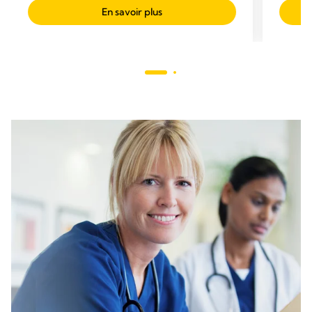
En savoir plus
nourris
d'allai
nourris