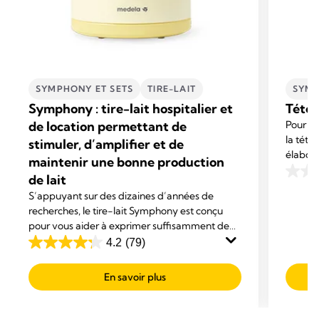
SYMPHONY ET SETS
TIRE-LAIT
SYMP
Symphony : tire-lait hospitalier et
Téter
de location permettant de
Pour un 
la téte
stimuler, d’amplifier et de
élaboré
maintenir une bonne production
répondr
de lait
0.0
sur
S’appuyant sur des dizaines d’années de
recherches, le tire-lait Symphony est conçu
5
pour vous aider à exprimer suffisamment de
étoiles
lait pour favoriser l’allaitement de votre bébé.
4.2
(79)
4.2
Avec un confort exceptionnel et une efficacité
sur
maximale.
En savoir plus
5
étoiles.
79