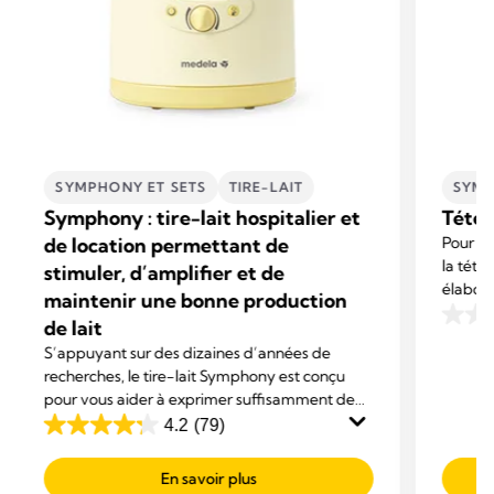
SYMPHONY ET SETS
TIRE-LAIT
SYMP
Symphony : tire-lait hospitalier et
Téter
de location permettant de
Pour un 
la téte
stimuler, d’amplifier et de
élaboré
maintenir une bonne production
répondr
de lait
0.0
sur
S’appuyant sur des dizaines d’années de
recherches, le tire-lait Symphony est conçu
5
pour vous aider à exprimer suffisamment de
étoiles
lait pour favoriser l’allaitement de votre bébé.
4.2
(79)
4.2
Avec un confort exceptionnel et une efficacité
sur
maximale.
En savoir plus
5