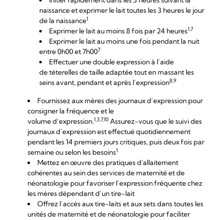
Initier rapidement dans les 3 heures suivant la
naissance et exprimer le lait toutes les 3 heures le jour
1
de la naissance
1,7
Exprimer le lait au moins 8 fois par 24 heures
Exprimer le lait au moins une fois pendant la nuit
7
entre 0h00 et 7h00
Effectuer une double expression à l’aide
de téterelles
de taille adaptée
tout en massant les
8,9
seins avant, pendant et après l’expression
Fournissez aux mères des journaux d’expression pour
consigner la fréquence et le
1,3,7,10
volume d’expression.
Assurez-vous que le suivi des
journaux d’expression est effectué quotidiennement
pendant les 14 premiers jours critiques, puis deux fois par
1
semaine ou selon les besoins
Mettez en œuvre des pratiques d'allaitement
cohérentes au sein des services de maternité et de
néonatologie pour favoriser l’expression fréquente chez
les mères dépendant d’un tire-lait
Offrez l’accès aux tire-laits et aux sets dans toutes les
unités de maternité et de néonatologie pour faciliter