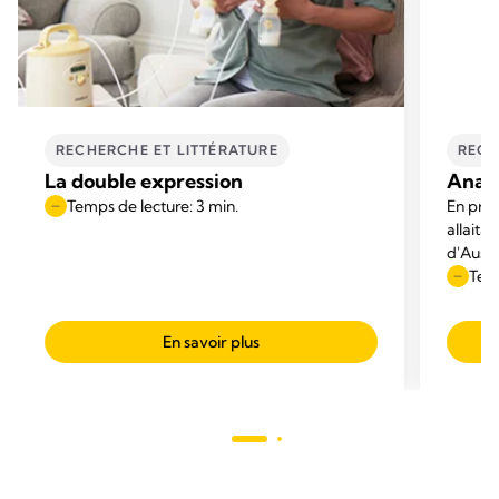
RECHERCHE ET LITTÉRATURE
RECH
La double expression
Anato
Temps de lecture: 3 min.
En proc
allaita
d'Austr
Austral
Temp
modèles
représe
En savoir plus