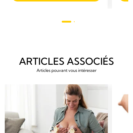
étoiles.
79
avis
ARTICLES ASSOCIÉS
Articles pouvant vous intéresser